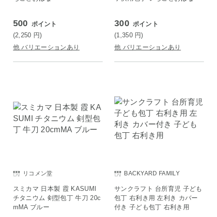
500
300
ポイント
ポイント
(2,250
円
)
(1,350
円
)
他 バリエーションあり
他 バリエーションあり
リコメン堂
BACKYARD FAMILY
スミカマ 日本製 霞 KASUMI
サンクラフト 台所育児 子ども
チタニウム 剣型包丁 牛刀 20c
包丁 右利き用 左利き カバー
mMA ブルー
付き 子ども包丁 右利き用