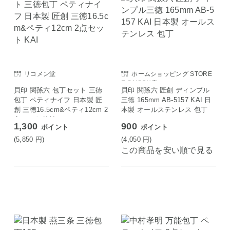
リコメン堂
ホームショッピング STORE
E SAISON店
貝印 関孫六 包丁セット 三徳
貝印 関孫六 匠創 ディンプル
包丁 ペティナイフ 日本製 匠
三徳 165mm AB-5157 KAI 日
創 三徳16.5cm&ペティ12cm 2
本製 オールステンレス 包丁
点セット KAI
1,300
900
ポイント
ポイント
(5,850
円
)
(4,050
円
)
この商品を安い順で見る