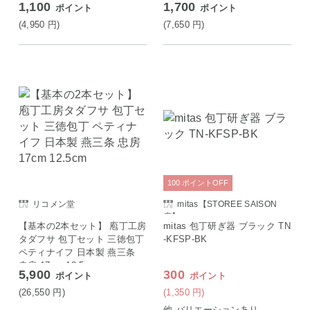
1,100
1,700
ポイント
ポイント
KYOCERA
(4,950
円
)
(7,650
円
)
100
ポイント
OFF
リコメン堂
mitas【STOREE SAISON
店】
【基本の2本セット】 庖丁工房
mitas 包丁研ぎ器 ブラック TN
タダフサ 包丁セット 三徳包丁
-KFSP-BK
ペティナイフ 日本製 燕三条
忠房 17cm 12.5cm
5,900
300
ポイント
ポイント
(26,550
円
)
(1,350
円
)
他 バリエーションあり