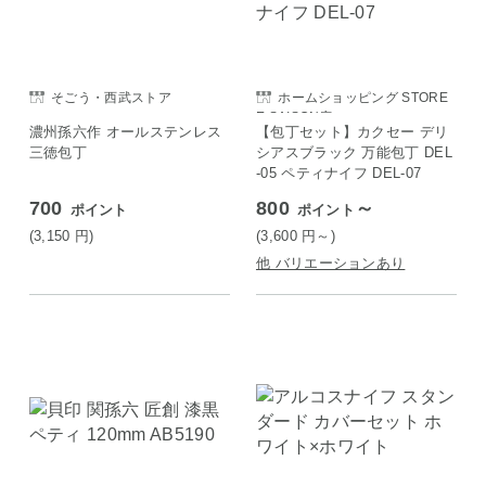
そごう・西武ストア
ホームショッピング STORE
E SAISON店
濃州孫六作 オールステンレス
【包丁セット】カクセー デリ
三徳包丁
シアスブラック 万能包丁 DEL
-05 ペティナイフ DEL-07
700
800
～
ポイント
ポイント
(3,150
円
)
(3,600
円
～)
他 バリエーションあり