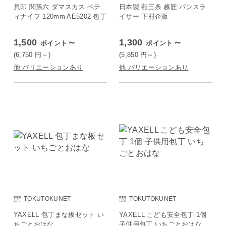
貝印 関孫六 ダマスカス ペテ
日本製 燕三条 越匠 パンスラ
ィナイフ 120mm AE5202 包丁
イサー 下村企販
1,500
～
1,300
～
ポイント
ポイント
(6,750
円
～)
(5,850
円
～)
他 バリエーションあり
他 バリエーションあり
TOKUTOKUNET
TOKUTOKUNET
YAXELL 包丁まな板セット い
YAXELL こども安全包丁 1個
ちごとおはな
子供用包丁 いちごとおはな