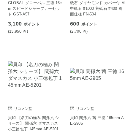
GLOBAL グローバル 三徳 16c
砥石 ダイヤモンド カバー付 M
m スピードシャープナーセッ
中砥石 #1000 荒砥石 #400 両
ト GST-A57
面仕様 FN-504
3,100
600
ポイント
ポイント
(13,950
円
)
(2,700
円
)
リコメン堂
リコメン堂
貝印 【名刀の極み 関孫六 シ
貝印 関孫六 茜 三徳 165mm A
リーズ】 関孫六 ダマスカス
E-2905
小三徳包丁 145mm AE-5201