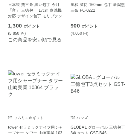
日本製 燕三条 黒い包丁 令月
風和 菜切 160mm 包丁 新潟燕
「宵」 三徳包丁 17cm 食洗機
三条 FC-0222
対応 デザイン包丁 モリブデン
バナジウム鋼 ブラック 黒 包
1,300
900
ポイント
ポイント
丁 ナイフ 富士カトラリー お
しゃれ
(5,850
円
)
(4,050
円
)
この商品を安い順で見る
ソムリエ＠ギフト
ハンズ
tower セラミックナイフ用シャ
GLOBAL グローバル 三徳包丁
ープナー タワー 山崎実業 103
3点セット GST-B46