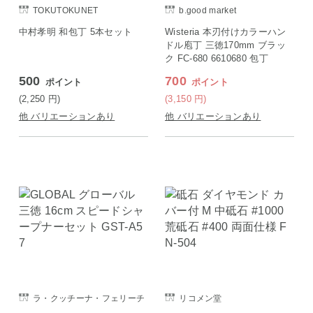
TOKUTOKUNET
b.good market
中村孝明 和包丁 5本セット
Wisteria 本刃付けカラーハン
ドル庖丁 三徳170mm ブラッ
ク FC-680 6610680 包丁
500
700
ポイント
ポイント
(2,250
円
)
(3,150
円
)
他 バリエーションあり
他 バリエーションあり
ラ・クッチーナ・フェリーチ
リコメン堂
ェ