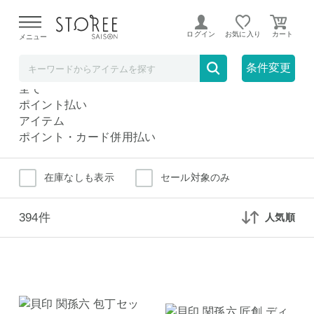
【熊本県での地震による影響について】
令和8年熊本地震に
よる配送遅延が発生しております。
ログイン
お気に入り
メニュー
包丁・ナイフ・包丁研ぎ
キッチン
条件変更
包丁・ナイフ・包丁研ぎ
全て
ポイント払い
アイテム
ポイント・カード併用払い
在庫なしも表示
セール対象のみ
394件
人気順