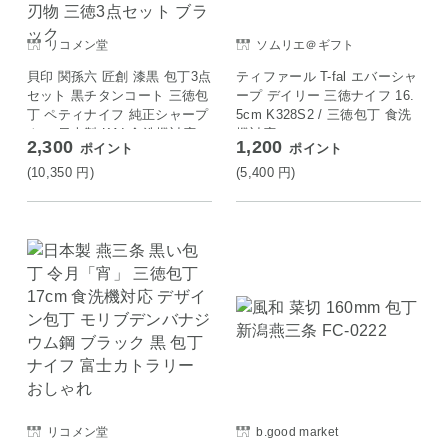
リコメン堂
ソムリエ＠ギフト
貝印 関孫六 匠創 漆黒 包丁3点
ティファール T-fal エバーシャ
セット 黒チタンコート 三徳包
ープ デイリー 三徳ナイフ 16.
丁 ペティナイフ 純正シャープ
5cm K328S2 / 三徳包丁 食洗
ナー 日本製 KAI 食洗機対応
機対応
2,300
1,200
ポイント
ポイント
オールステンレス 包丁セット
砥ぎ器ナイフ 関の刃物 三徳3
(10,350
円
)
(5,400
円
)
点セット ブラック
リコメン堂
b.good market