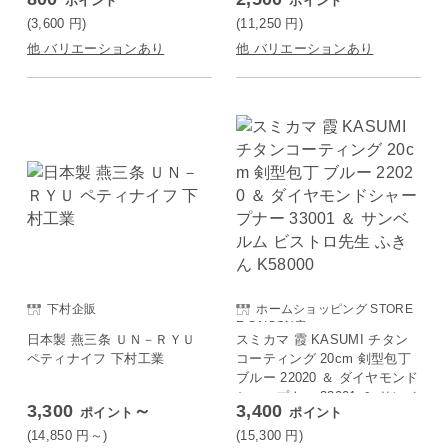
ポイント
ポイント
(3,600
円
)
(11,250
円
)
他 バリエーションあり
他 バリエーションあり
下村企販
ホームショッピング STORE
E SAISON店
日本製 燕三条 ＵＮ－ＲＹＵ
スミカマ 霞 KASUMI チタン
ペティナイフ 下村工業
コーティング 20cm 剣型包丁
ブルー 22020 ＆ ダイヤモンド
シャープナー 33001 ＆ サンベ
3,300
～
3,400
ポイント
ポイント
ルム ビストロ先生 ふきん K58
000
(14,850
円
～)
(15,300
円
)