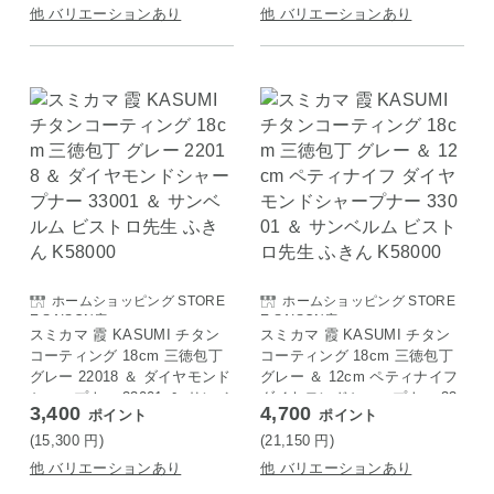
他 バリエーションあり
他 バリエーションあり
ホームショッピング STORE
ホームショッピング STORE
E SAISON店
E SAISON店
スミカマ 霞 KASUMI チタン
スミカマ 霞 KASUMI チタン
コーティング 18cm 三徳包丁
コーティング 18cm 三徳包丁
グレー 22018 ＆ ダイヤモンド
グレー ＆ 12cm ペティナイフ
シャープナー 33001 ＆ サンベ
ダイヤモンドシャープナー 33
3,400
4,700
ポイント
ポイント
ルム ビストロ先生 ふきん K58
001 ＆ サンベルム ビストロ先
000
生 ふきん K58000
(15,300
円
)
(21,150
円
)
他 バリエーションあり
他 バリエーションあり