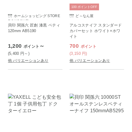
100
ポイント
OFF
ホームショッピング STORE
ど～なん屋
E SAISON店
貝印 関孫六 匠創 漆黒 ペティ
アルコスナイフ スタンダード
120mm AB5190
カバーセット ホワイト×ホワ
イト
1,200
～
700
ポイント
ポイント
(5,400
円
～)
(3,150
円
)
他 バリエーションあり
他 バリエーションあり