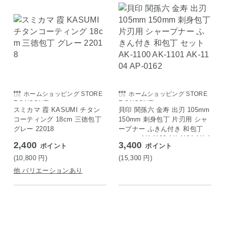
ホームショッピング STORE
ホームショッピング STORE
E SAISON店
E SAISON店
スミカマ 霞 KASUMI チタン
貝印 関孫六 金寿 出刃 105mm
コーティング 18cm 三徳包丁
150mm 刺身包丁 片刃用 シャ
グレー 22018
ープナー ふきん付き 和包丁
セット AK-1100 AK-1101 AK-1
2,400
3,400
ポイント
ポイント
104 AP-0162
(10,800
円
)
(15,300
円
)
他 バリエーションあり