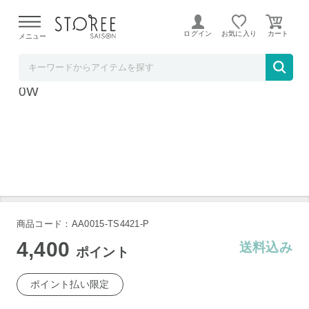
【熊本県での地震による影響について】
令和8年熊本地震に
よる配送遅延が発生しております。
ログイン
お気に入り
メニュー
髙島屋
ヤーマン ミーゼ シルキーシェルブラシ MS9
0W
商品コード：AA0015-TS4421-P
4,400
送料込み
ポイント
ポイント払い限定