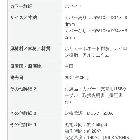
カラー詳細
ホワイト
サイズ／寸法
カバーあり：約W105×D34×H9
4mm
カバーなし：約W105×D34×H9
0mm
原材料／素材／材質
ポリカーボネート樹脂、ナイロ
ン樹脂、アルミニウム
原産国・原産地
中国
発売日
2024年05月
その他詳細 2
付属品：カバー、充電用USBケ
ーブル、取扱説明書（保証書
付）
その他詳細 3
定格電源 DC5V 2.0A
その他詳細 4
充電時間：約2.5時間
動作時間：約20分
設定温度：140℃ （SILKY/SHIN