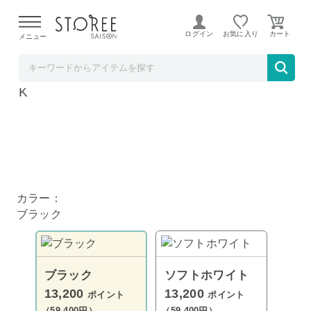
【熊本県での地震による影響について】
令和8年熊本地震に
よる配送遅延が発生しております。
ログイン
お気に入り
メニュー
髙島屋
SONOS Sonos Ace ブラック ACEG1JP1BL
K
カラー：
ブラック
ブラック
ソフトホワイト
13,200
13,200
ポイント
ポイント
（59,400円）
（59,400円）