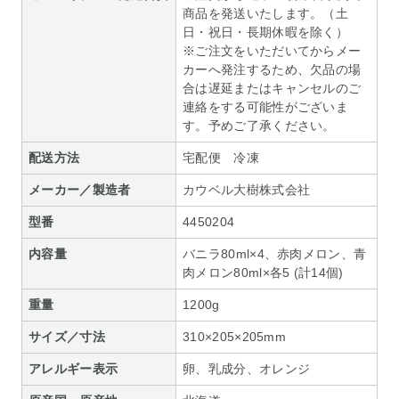
商品を発送いたします。（土
日・祝日・長期休暇を除く）
※ご注文をいただいてからメー
カーへ発注するため、欠品の場
合は遅延またはキャンセルのご
連絡をする可能性がございま
す。予めご了承ください。
配送方法
宅配便 冷凍
メーカー／製造者
カウベル大樹株式会社
型番
4450204
内容量
バニラ80ml×4、赤肉メロン、青
肉メロン80ml×各5 (計14個)
重量
1200g
サイズ／寸法
310×205×205mm
アレルギー表示
卵、乳成分、オレンジ