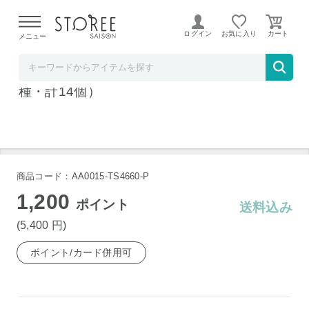
【熊本県での地震による影響について】
令和8年熊本地震に
よる配送遅延が発生しております。
ログイン
お気に入り
メニュー
髙島屋
いつもありがとう北海道アイスセット（3
種・計14個）
商品コード：AA0015-TS4660-P
1,200
ポイント
送料込み
(5,400
円
)
ポイント/カード併用可