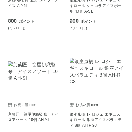
京都 養老軒 夏まつり プチア
銀座京橋 レ ロジェ エギュス
イス A-YN
キロール ショコラアイスボー
ル 40個 A-SB
800
900
ポイント
ポイント
(3,600
円
)
(4,050
円
)
お祝い膳.com
お祝い膳.com
京菓匠 笹屋伊織監修 アイ
銀座京橋 レ ロジェ エギュス
スアソート 10個 AH-SI
キロール 銀座アイスバラエテ
ィ 8個 AH-RG8