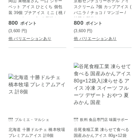
岡山 果物屋さん 一口 シャー
京都センチュリーホテル アイ
ベット アイス ひとくち 個包
スクリーム 7個 カップアイス (
装 39個 プチアイス ミニ ( 桃 /
バニラ / チョコ / マンゴー /
メロン / マンゴー ) 熨斗なし
抹茶 ) 熨斗なし
800
800
ポイント
ポイント
(3,600
円
)
(3,600
円
)
他 バリエーションあり
他 バリエーションあり
プルミエ・マルシェ
飲料 食品専門店 味園サポー
ト
北海道 十勝ドルチェ 橋本牧場
谷尾食糧工業 凍らせて食べる
プレミアムアイス 計8個
国産みかんアイス 80g×12袋