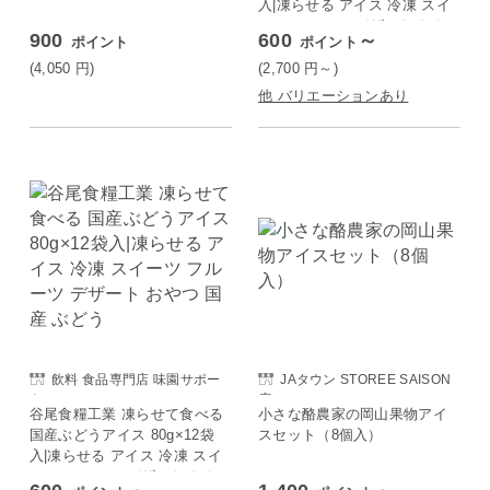
入|凍らせる アイス 冷凍 スイ
ーツ フルーツ デザート おや
900
600
～
ポイント
ポイント
つ 夏 みかん 国産
(4,050
円
)
(2,700
円
～)
他 バリエーションあり
飲料 食品専門店 味園サポー
JAタウン STOREE SAISON
ト
店
谷尾食糧工業 凍らせて食べる
小さな酪農家の岡山果物アイ
国産ぶどうアイス 80g×12袋
スセット（8個入）
入|凍らせる アイス 冷凍 スイ
ーツ フルーツ デザート おや