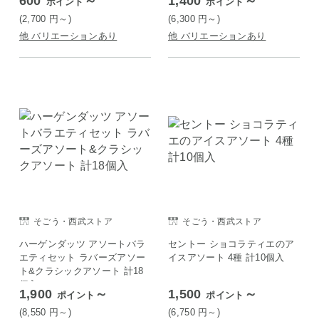
600
～
1,400
～
ポイント
ポイント
つ 国産 ぶどう
(2,700
円
～)
(6,300
円
～)
他 バリエーションあり
他 バリエーションあり
そごう・西武ストア
そごう・西武ストア
ハーゲンダッツ アソートバラ
セントー ショコラティエのア
エティセット ラバーズアソー
イスアソート 4種 計10個入
ト&クラシックアソート 計18
個入
1,900
～
1,500
～
ポイント
ポイント
(8,550
円
～)
(6,750
円
～)