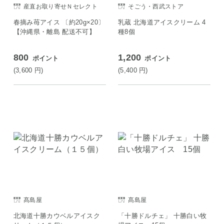
産直お取り寄せＮセレクト
そごう・西武ストア
春摘み苺アイス 〔約20g×20〕
乳蔵 北海道アイスクリーム 4
【沖縄県・離島 配送不可】
種8個
800
1,200
ポイント
ポイント
(3,600
円
)
(5,400
円
)
髙島屋
髙島屋
北海道十勝カウベルアイスク
「十勝ドルチェ」 十勝白い牧