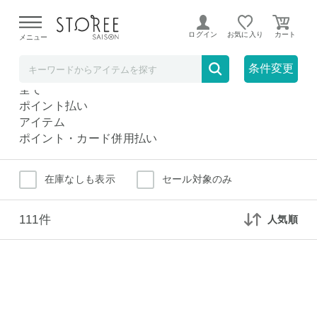
【熊本県での地震による影響について】
令和8年熊本地震に
よる配送遅延が発生しております。
ログイン
お気に入り
メニュー
アイスクリーム
スイーツ
条件変更
アイスクリーム
全て
ポイント払い
アイテム
ポイント・カード併用払い
在庫なしも表示
セール対象のみ
111件
人気順