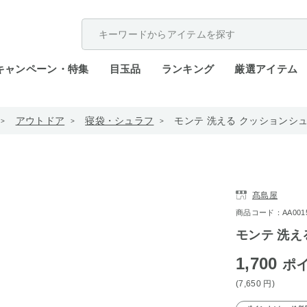
配送遅延が発生しております。
キャンペーン・特集
目玉品
ランキング
厳選アイテム
アウトドア
寝袋・シュラフ
モンテ 洗える クッションシュ
髙島屋
商品コード：AA0015-
モンテ 洗え
1,700
ポ
(7,650
円
)