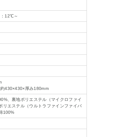
：12℃～
m
30×430×厚み180mm
00%、裏地ポリエステル（マイクロファイ
綿ポリエステル（ウルトラファインファイバ
綿100%