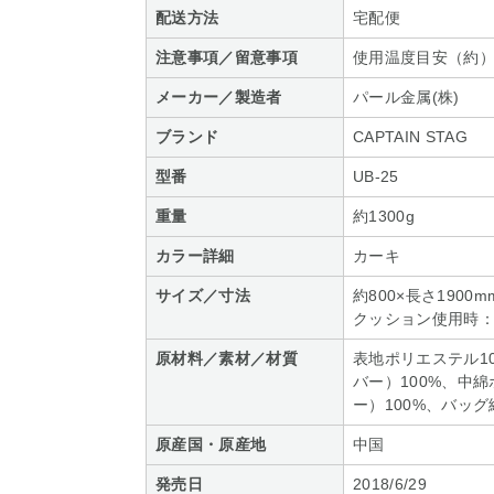
配送方法
宅配便
注意事項／留意事項
使用温度目安（約）
メーカー／製造者
パール金属(株)
ブランド
CAPTAIN STAG
型番
UB-25
重量
約1300g
カラー詳細
カーキ
サイズ／寸法
約800×長さ1900m
クッション使用時：約4
原材料／素材／材質
表地ポリエステル1
バー）100%、中
ー）100%、バッグ
原産国・原産地
中国
発売日
2018/6/29