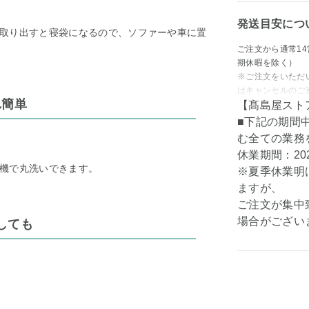
発送目安につ
取り出すと寝袋になるので、ソファーや車に置
ご注文から通常1
期休暇を除く）
※ご注文をいただ
はキャンセルのご
れ簡単
【髙島屋スト
■下記の期間
む全ての業務
休業期間：202
機で丸洗いできます。
※夏季休業明
ますが、
ご注文が集中
場合がござい
しても