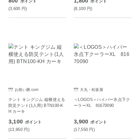
800
1,800
ポイント
ポイント
(3,600
円
)
(8,100
円
)
お祝い膳.com
大丸・松坂屋
テント キングジム 縦横使える
＜LOGOS＞ハイパー氷点下ク
防災テント(1人用) BTN100-K
ーラーXL 81670090
H カーキ
3,100
3,900
ポイント
ポイント
(13,950
円
)
(17,550
円
)