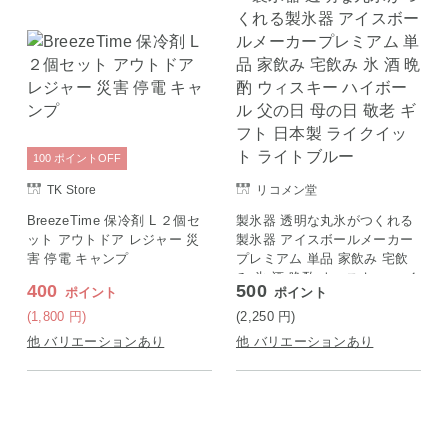
100
ポイント
OFF
TK Store
リコメン堂
BreezeTime 保冷剤 L ２個セ
製氷器 透明な丸氷がつくれる
ット アウトドア レジャー 災
製氷器 アイスボールメーカー
害 停電 キャンプ
プレミアム 単品 家飲み 宅飲
み 氷 酒 晩酌 ウィスキー ハイ
400
500
ポイント
ポイント
ボール 父の日 母の日 敬老 ギ
フト 日本製 ライクイット ラ
(1,800
円
)
(2,250
円
)
イトブルー
他 バリエーションあり
他 バリエーションあり