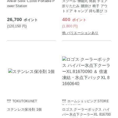
Anker Solix C1000 Portable P
スツール 伸縮式 簡易 チェア
ower Station
折りたたみ 腰掛け 椅子 アウ
トドア キャンプ 持ち運び コ
ンパクト テーマパーク 釣り
26,700
400
ポイント
ポイント
災害 踏み台 行列 待ち時間 フ
ァミラ 伸縮式スツール オレン
(120,150
円
)
(1,800
円
)
ジ単品
他 バリエーションあり
TOKUTOKUNET
ホームショッピング STORE
E SAISON店
ステンレス保冷剤 1個
ロゴス クーラーボックス ハイ
パー氷点下クーラーXL 816700