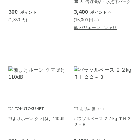
90 ＆ 倍速凍結・氷点下パック
XL 81660640
300
3,400
～
ポイント
ポイント
(1,350
円
)
(15,300
円
～)
他 バリエーションあり
TOKUTOKUNET
お祝い膳.com
熊よけホーン クマ除け 110dB
パラソルベース ２２kg ＴＨ２
２－Ｂ