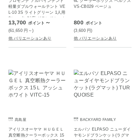
プロモンテ アルパインテント
6L クーラーボックス ベルソス
軽量ダブルウォールテント VE
VS-CB029 ベージュ
L-10 3S ライトグリーン 1人用
3シーズン対応 グランドシート
13,700
～
800
ポイント
ポイント
付き
(61,650
円
～)
(3,600
円
)
他 バリエーションあり
他 バリエーションあり
髙島屋
BACKYARD FAMILY
アイリスオーヤマ ＨＵＧＥＬ
エルパソ ELPASO ニューダイ
真空断熱クーラーボックス 15
ヤモンドブランケット(ラグマ