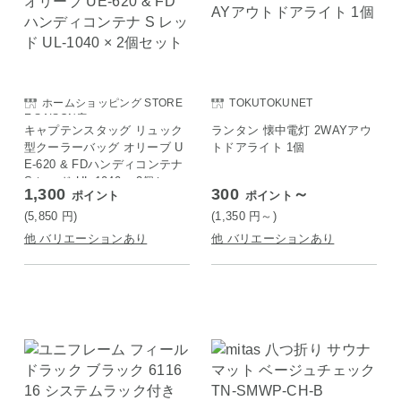
ホームショッピング STORE
TOKUTOKUNET
E SAISON店
キャプテンスタッグ リュック
ランタン 懐中電灯 2WAYアウ
型クーラーバッグ オリーブ U
トドアライト 1個
E-620 & FDハンディコンテナ
S レッド UL-1040 × 2個セッ
1,300
300
～
ポイント
ポイント
ト
(5,850
円
)
(1,350
円
～)
他 バリエーションあり
他 バリエーションあり