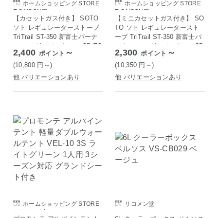
ホームショッピング STORE
ホームショッピング STORE
E SAISON店
E SAISON店
【カセットガス付き】 SOTO
【ミニカセットガス付き】 SO
ソト レギュレーターストーブ
TO ソト レギュレータースト
TriTrail ST-350 新富士バーナ
ーブ TriTrail ST-350 新富士バ
ー シングルバーナー & CB TO
ーナー シングルバーナー＆CB
2,400
～
2,300
～
ポイント
ポイント
UGH 220 ST-712
TOUGH 125 ST-711
(10,800
円
～)
(10,350
円
～)
他 バリエーションあり
他 バリエーションあり
ホームショッピング STORE
リコメン堂
E SAISON店