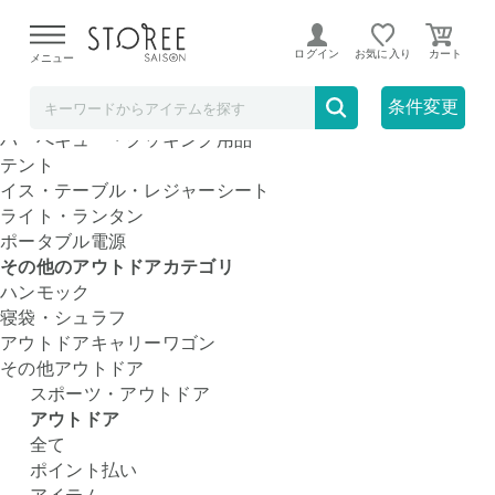
【熊本県での地震による影響について】
令和8年熊本地震に
よる配送遅延が発生しております。
ログイン
お気に入り
メニュー
アウトドア
人気のアウトドアカテゴリ
条件変更
クーラーボックス
バーべキュー・クッキング用品
テント
イス・テーブル・レジャーシート
ライト・ランタン
ポータブル電源
その他のアウトドアカテゴリ
ハンモック
寝袋・シュラフ
アウトドアキャリーワゴン
その他アウトドア
スポーツ・アウトドア
アウトドア
全て
ポイント払い