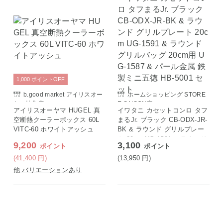
1,000
ポイント
OFF
b.good market アイリスオー
ホームショッピング STORE
ヤマ特集店
E SAISON店
アイリスオーヤマ HUGEL 真
イワタニ カセットコンロ タフ
空断熱クーラーボックス 60L
まるJr. ブラック CB-ODX-JR-
VITC-60 ホワイトアッシュ
BK & ラウンド グリルプレー
ト 20cm UG-1591 & ラウンド
9,200
3,100
ポイント
ポイント
グリルバッグ 20cm用 UG-158
7 & パール金属 鉄製ミニ五徳
(41,400
円
)
(13,950
円
)
HB-5001 セット
他 バリエーションあり