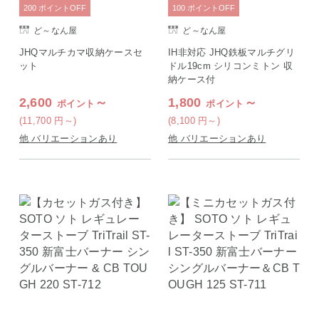
200
ポイント
OFF
100
ポイント
OFF
ど～なん屋
ど～なん屋
JHQマルチカマ収納ケースセ
IH非対応 JHQ鉄板マルチグリ
ット
ドル19cm シリコンミトン 収
納ケース付
2,600
～
1,800
～
ポイント
ポイント
(11,700
円
～)
(8,100
円
～)
他 バリエーションあり
他 バリエーションあり