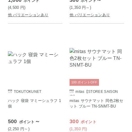
1,000
300
～
ポイント
ポイント
(4,500
円
)
(1,350
円
～)
他 バリエーションあり
他 バリエーションあり
100
ポイント
OFF
TOKUTOKUNET
mitas【STOREE SAISON
店】
ハック 寝袋 マミーシュラフ 1
mitas サウナマット 同色2枚セ
個
ット ブルー TN-SNMT-BU
500
～
300
ポイント
ポイント
(2,250
円
～)
(1,350
円
)