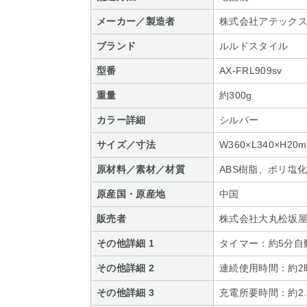
メーカー／製造者
株式会社アテック
ブランド
ルルドスタイル
型番
AX-FRL909sv
重量
約300g
カラー詳細
シルバー
サイズ／寸法
W360×L340×H20
原材料／素材／材質
ABS樹脂、ポリ塩
原産国・原産地
中国
販売者
株式会社大丸松坂屋
その他詳細 1
タイマー：約5分自
その他詳細 2
連続使用時間：約2
その他詳細 3
充電所要時間：約2.