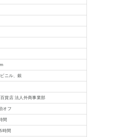
ス
mm
化ビニル、銀
百貨店 法人外商事業部
動オフ
時間
5時間