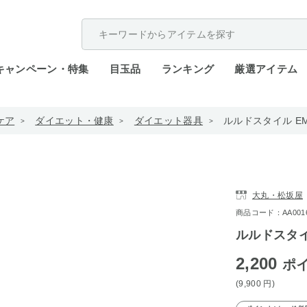
配送遅延が発生しております。
キャンペーン・特集
目玉品
ランキング
厳選アイテム
ケア
ダイエット・健康
ダイエット器具
ルルドスタイル EMS
大丸・松坂屋
商品コード：AA0016-
ルルドスタイル
2,200
ポ
(9,900
円
)