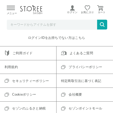
【熊本県での地震による影響について】
令和8年熊本地震に
よる配送遅延が発生しております。
ログイン
お気に入り
メニュー
ご指定のアイテムは取り扱い終了、またはただいま取り扱い
できないアイテムです。
トップへ戻る
ログインIDをお持ちでない方はこちら
ご利用ガイド
よくあるご質問
利用規約
プライバシーポリシー
セキュリティーポリシー
特定商取引法に基づく表記
Cookieポリシー
会社概要
セゾンのふるさと納税
セゾンポイントモール