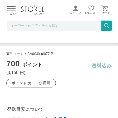
【熊本県での地震による影響について】
令和8年熊本地震に
よる配送遅延が発生しております。
ログイン
お気に入り
メニュー
ULTRA SELECT STORE
本格焼酎克(かつ) 25度 芋 720ml
商品コード：AA0030-ul077-P
700
ポイント
送料込み
(3,150
円
)
ポイント/カード併用可
発送目安について