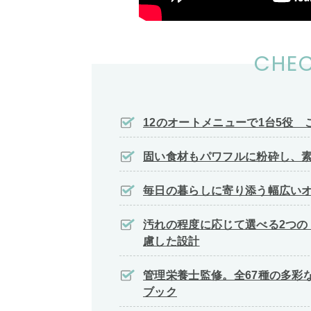
CHEC
12のオートメニューで1台5役
固い食材もパワフルに粉砕し、
毎日の暮らしに寄り添う幅広い
汚れの程度に応じて選べる2つの
慮した設計
管理栄養士監修。全67種の多彩
ブック