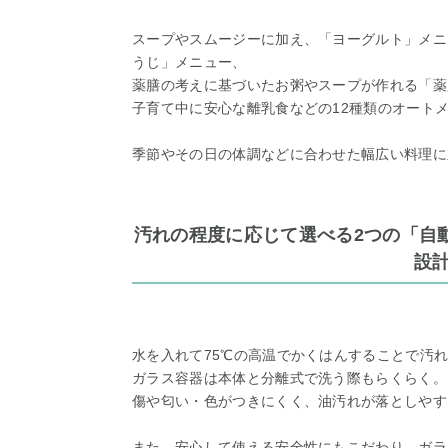
スープやスムージーに加え、「ヨーグルト」メニ
うじ」メニュー、
薬膳の考えに基づいたお粥やスープが作れる「薬
子育て中に安心な離乳食などの12種類のオート
季節やその日の体調などに合わせた幅広い料理に
汚れの程度に応じて選べる2つの「自
設
水を入れて75℃の高温でかくはんすることで汚
ガラス容器は本体と分離式で洗う際もらくらく。
傷や匂い・色がつきにくく、油汚れが落としやす
また、安心して使える安全性にもこだわり、ガラ