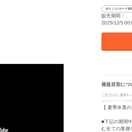
ポイント/カード併
販売期間：
2025/12/5 00
発送目安につ
ご注文から通常4
末年始などは発送
【 夏季休業
■下記の期間
む全ての業務