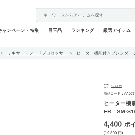
配送遅延が発生しております。
キャンペーン・特集
目玉品
ランキング
厳選アイテム
ミキサー・フードプロセッサー
ヒーター機能付きブレンダー おう
シロカ
商品コード：AA0033-
ヒーター機能
ER SM-S1
4,400
ポ
(19,800
円
)