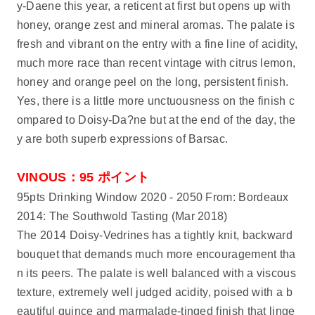
y-Daene this year, a reticent at first but opens up with
honey, orange zest and mineral aromas. The palate is
fresh and vibrant on the entry with a fine line of acidity,
much more race than recent vintage with citrus lemon,
honey and orange peel on the long, persistent finish.
Yes, there is a little more unctuousness on the finish c
ompared to Doisy-Da?ne but at the end of the day, the
y are both superb expressions of Barsac.
VINOUS：95 ポイント
95pts Drinking Window 2020 - 2050 From: Bordeaux
2014: The Southwold Tasting (Mar 2018)
The 2014 Doisy-Vedrines has a tightly knit, backward
bouquet that demands much more encouragement tha
n its peers. The palate is well balanced with a viscous
texture, extremely well judged acidity, poised with a b
eautiful quince and marmalade-tinged finish that linge