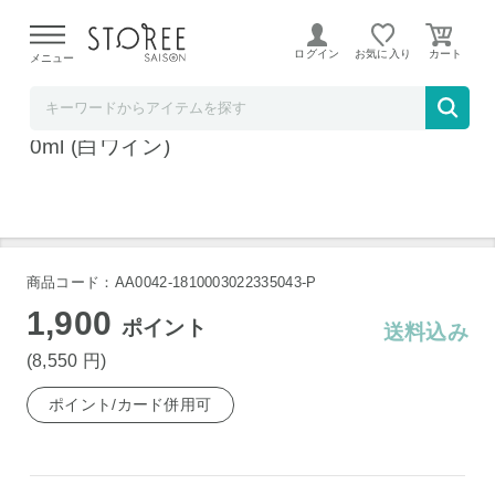
【熊本県での地震による影響について】
令和8年熊本地震に
よる配送遅延が発生しております。
ログイン
お気に入り
メニュー
ワインセラーウメムラ
シャトー・ドワジー・ヴェドリーヌ [2014]75
0ml (白ワイン)
商品コード：AA0042-1810003022335043-P
1,900
ポイント
送料込み
(8,550
円
)
ポイント/カード併用可