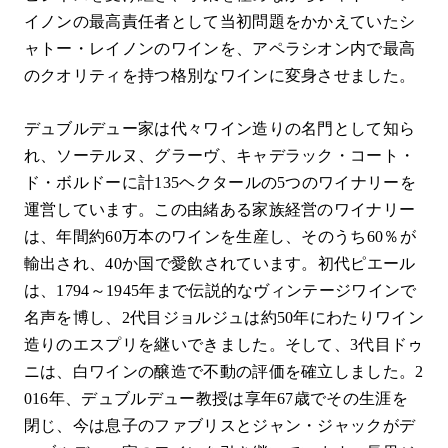
イノンの最高責任者として当初問題をかかえていたシ
ャトー・レイノンのワインを、アペラシオン内で最高
のクオリティを持つ格別なワインに変身させました。
デュブルデュー家は代々ワイン造りの名門として知ら
れ、ソーテルヌ、グラーヴ、キャデラック・コート・
ド・ボルドーに計135ヘクタールの5つのワイナリーを
運営しています。この由緒ある家族経営のワイナリー
は、年間約60万本のワインを生産し、そのうち60％が
輸出され、40か国で愛飲されています。初代ピエール
は、1794～1945年まで伝説的なヴィンテージワインで
名声を博し、2代目ジョルジュは約50年にわたりワイン
造りのエスプリを継いできました。そして、3代目ドゥ
ニは、白ワインの醸造で不動の評価を確立しました。2
016年、デュブルデュー教授は享年67歳でその生涯を
閉じ、今は息子のファブリスとジャン・ジャックがデ