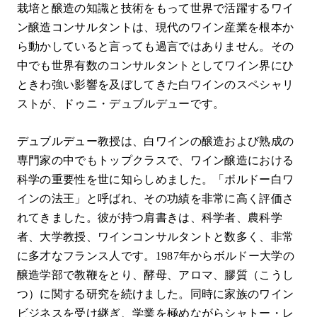
栽培と醸造の知識と技術をもって世界で活躍するワイ
ン醸造コンサルタントは、現代のワイン産業を根本か
ら動かしていると言っても過言ではありません。その
中でも世界有数のコンサルタントとしてワイン界にひ
ときわ強い影響を及ぼしてきた白ワインのスペシャリ
ストが、ドゥニ・デュブルデューです。
デュブルデュー教授は、白ワインの醸造および熟成の
専門家の中でもトップクラスで、ワイン醸造における
科学の重要性を世に知らしめました。「ボルドー白ワ
インの法王」と呼ばれ、その功績を非常に高く評価さ
れてきました。彼が持つ肩書きは、科学者、農科学
者、大学教授、ワインコンサルタントと数多く、非常
に多才なフランス人です。1987年からボルドー大学の
醸造学部で教鞭をとり、酵母、アロマ、膠質（こうし
つ）に関する研究を続けました。同時に家族のワイン
ビジネスを受け継ぎ、学業を極めながらシャトー・レ