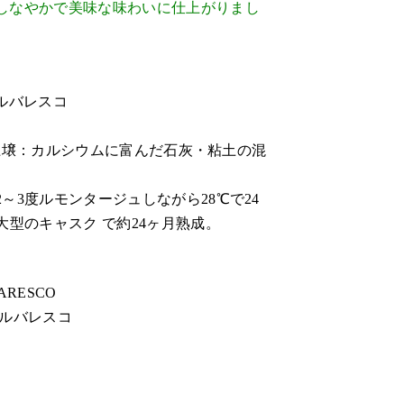
しなやかで美味な味わいに仕上がりまし
ルバレスコ
東、土壌：カルシウムに富んだ石灰・粘土の混
～3度ルモンタージュしながら28℃で24
大型のキャスク で約24ヶ月熟成。
ARESCO
バルバレスコ