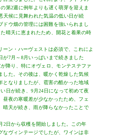
月の第2週に例年よりも遅く萌芽を迎えま
は悪天候に見舞われた気温の低い日が続
ブドウ畑の管理には困難を強いられまし
した晴天に恵まれたため、開花と着果の時
グリーン・ハーヴェストは必須で、これによ
日が7月～8月いっぱいまで続きました
雹が降り、特にオヴェロ、モンテステファ
ました。その後は、暖かく乾燥した気候
年となりましたが、雹害の酷かった地域
い日が続き、9月24日になって初めて夜
。昼夜の寒暖差が少なかったため、フェ
、晴天が続き、雨が降らなかったことで
月2日から収穫を開始しました。この年
グなヴィンテージでしたが、ワインは非