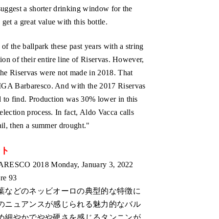
 suggest a shorter drinking window for the
et a great value with this bottle.
 of the ballpark these past years with a string
tion of their entire line of Riservas. However,
he Riservas were not made in 2018. That
n-MGA Barbaresco. And with the 2017 Riservas
d to find. Production was 30% lower in this
election process. In fact, Aldo Vacca calls
hail, then a summer drought."
ント
CO 2018 Monday, January 3, 2022
re 93
葉などのネッビオーロの典型的な特徴に
のニュアンスが感じられる魅力的なバル
め細やかでやや硬さを感じるタンニンが