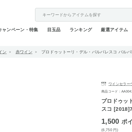
配送遅延が発生しております。
キャンペーン・特集
目玉品
ランキング
厳選アイテム
イン
赤ワイン
プロドゥットーリ・デル・バルバレスコ バルバレスコ 
ワインセラー
商品コード：AA0042-1
プロドゥッ
スコ [2018]
1,500
ポ
(6,750
円
)