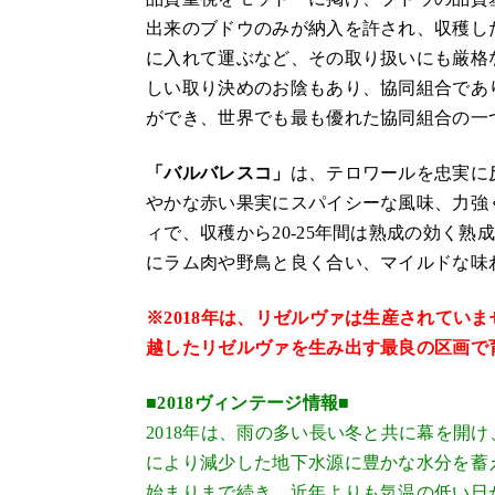
出来のブドウのみが納入を許され、収穫し
に入れて運ぶなど、その取り扱いにも厳格
しい取り決めのお陰もあり、協同組合であ
ができ、世界でも最も優れた協同組合の一
「バルバレスコ」
は、テロワールを忠実に
やかな赤い果実にスパイシーな風味、力強
ィで、収穫から20-25年間は熟成の効く
にラム肉や野鳥と良く合い、マイルドな味
※2018年は、リゼルヴァは生産されていま
越したリゼルヴァを生み出す最良の区画で
■2018ヴィンテージ情報■
2018年は、雨の多い長い冬と共に幕を開
により減少した地下水源に豊かな水分を蓄
始まりまで続き、近年よりも気温の低い日