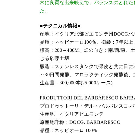
常に良質な出来映えで、バランスのとれた
た。
■テクニカル情報■
産地：イタリア北部ピエモンテ州DOCGバ
品種：ネッビオーロ100％、樹齢：7年以上
標高：200～400M、畑の向き：南/西/
じる砂礫土壌
醸造：ステンレスタンクで果皮と共に日に2
～30日間発酵。マロラクティック発酵後、
生産量：300,000本(25,000ケース)
PRODUTTORI DEL BARBARESCO BARB
プロドゥットーリ・デル・バルバレスコ 
生産地：イタリアピエモンテ
原産地呼称：DOCG. BARBARESCO
品種：ネッビオーロ 100%