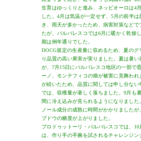
生育はゆっくりと進み、ネッビオーロは4
した。4月は気温が一定せず、5月の前半
き、雨天が多かったため、病害対策などで
たが、バルバレスコでは6月に暖かく乾燥
期は例年通りでした。
DOCG規定の生産量に収めるため、夏の
り品質の高い果実が実りました。夏は暑い
が、7月15日にバルバレスコ地区の一部で
ーノ、モンテフィコの畑が被害に見舞われ
が続いたため、品質に関しては申し分ない
では、収穫量が著しく落ちました。9月も暑
間に冷え込みが見られるようになりました
ノール成分の成熟に時間がかかりましたが
ブドウの糖度が上がりました。
プロドゥットーリ・バルバレスコでは、10
は、作り手の手腕を試されるチャレンジン