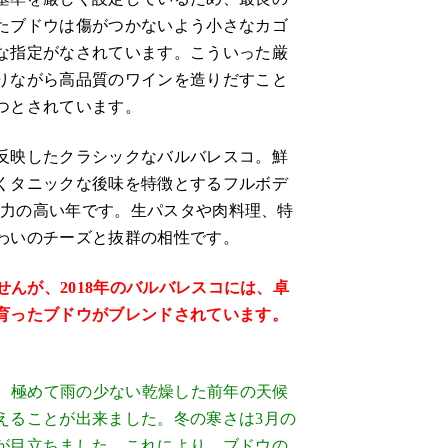
たブドウは傷がつかないよう小さなカゴ
な指定がなされています。こういった厳
りながら高品質のワインを造りだすこと
つとされています。
反映したクラシックなバルバレスコ。鮮
くタニックな後味を特徴とするフルボデ
熟成力の高い年です。生パスタや肉料理、特
わいのチーズと抜群の相性です。
せんが、2018年のバルバレスコには、卓
育ったブドウがブレンドされています。
け、極めて雨の少ない乾燥した前年の天候
えることが出来ました。冬の寒さは3月の
が目立ちました。これにより、ブドウの