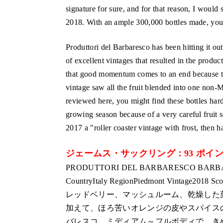
signature for sure, and for that reason, I would
2018. With an ample 300,000 bottles made, you g
Produttori del Barbaresco has been hitting it out
of excellent vintages that resulted in the produc
that good momentum comes to an end because t
vintage saw all the fruit blended into one no
reviewed here, you might find these bottles har
growing season because of a very careful fruit s
2017 a "roller coaster vintage with frost, then 
ジェームス・サックリング：93 ポイ
PRODUTTORI DEL BARBARESCO BARBARES
CountryItaly RegionPiedmont Vintage2018 Sco
レッドベリー、マッシュルーム、乾燥した
加えて、ほろ苦いオレンジの皮やスパイス
バレスコ。ミディアム～フルボディで、き