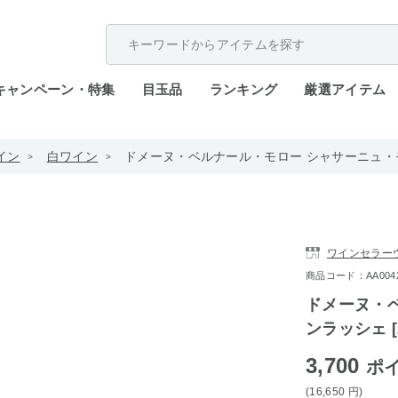
配送遅延が発生しております。
キャンペーン・特集
目玉品
ランキング
厳選アイテム
イン
白ワイン
ドメーヌ・ベルナール・モロー シャサーニュ・モンラッ
ワインセラー
商品コード：AA0042-1
ドメーヌ・
ンラッシェ [2
3,700
ポ
(16,650
円
)