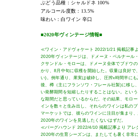
ぶどう品種：シャルドネ 100%
アルコール度数：13.5%
味わい：白ワイン 辛口
■2020年ヴィンテージ情報■
≪ワイン・アドヴォケート 2022/1/21 掲載記事
2020年ヴィンテージは、ドメーヌ・ベルナー
クサンドル・モローは、ドメーヌ全体でブドウの
かり、8月中旬に収穫を開始した。収量は良好で、
い)。例年通り、果実は破砕し、圧搾x時間半に
後、樽（主にフランソワ・フレール社製)に移し
い発酵期間を短縮したりすることはない。という
な期間だと思っているからだ。その結果、モロー
インを数々と生み出し、それらのワインは私のプ
マーケットでは、彼らのワインに注目が集まり、
2020年のワインを見逃したくないはずだ。
≪バーグハウンド 2022/4/10 掲載記事より
2020年の生育シーズンは、またしても暑く非