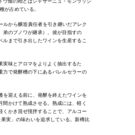
ブドウ畑の殆どはシャサーニュ・モンラッシ
ネ種が占めている。
ナールから醸造責任者を引き継いだアレク
、弟のブノワが継承）。彼が目指すの
ベルまで引き出したワインを生産するこ
果実味とアロマをよりよく抽出するた
重力で発酵槽の下にあるバレルセラーの
収穫を迎える前に、発酵を終えたワインを
月間かけて熟成させる。熟成には、軽く
軽くかき混ぜ撹拌することで、アルコー
熟れた果実」の味わいを追求している。新樽比