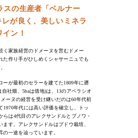
ラスの生産者「ベルナー
キレが良く、美しいミネラ
ワイン！
ら続く家族経営のドメーヌを営むドメー
れた作り手がひしめくシャサーニュでも
す。
ーが最初のセラーを建てた1809年に遡
は自社畑、5haは借地)は、13のアペラシオ
メーヌの経営を受け継いだのは60年代初
て1970年代には高い評価を確立し、トッ
年からは4代目のアレクサンドルとブノワ・
います。アレクサンドルはブドウ栽培、
昇の一途を辿っています。