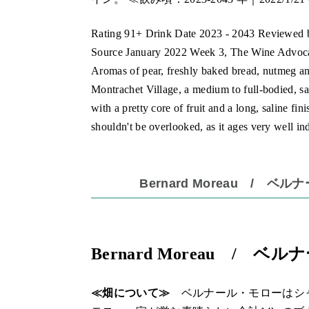
Rating 91+ Drink Date 2023 - 2043 Reviewed b
Source January 2022 Week 3, The Wine Advoc
Aromas of pear, freshly baked bread, nutmeg an
Montrachet Village, a medium to full-bodied, sat
with a pretty core of fruit and a long, saline fin
shouldn't be overlooked, as it ages very well in
Bernard Moreau / 
Bernard Moreau / 
≪畑について≫
ベルナール・モローはシ