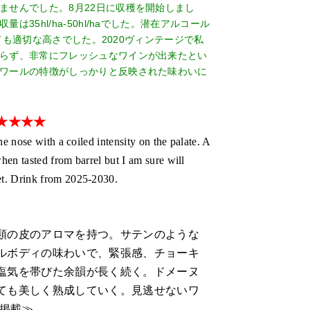
ませんでした。8月22日に収穫を開始しまし
5hl/ha-50hl/haでした。潜在アルコール
しても適切な高さでした。2020ヴィンテージで私
らず、非常にフレッシュなワインが出来たとい
ワールの特徴がしっかりと反映された味わいに
★★★★★
he nose with a coiled intensity on the palate. A
when tasted from barrel but I am sure will
et. Drink from 2025-2030.
類の皮のアロマを持つ。サテンのような
ルボディの味わいで、緊張感、チョーキ
塩気を帯びた余韻が長く続く。ドメーヌ
ても美しく熟成していく。見逃せないワ
1 掲載≫