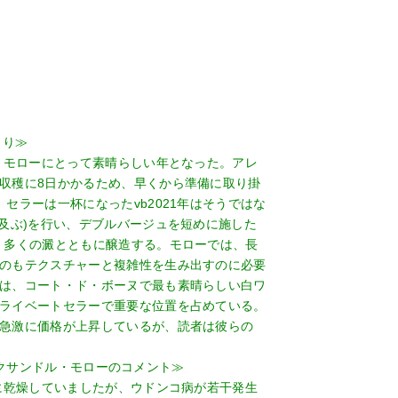
より≫
ル・モローにとって素晴らしい年となった。アレ
収穫に8日かかるため、早くから準備に取り掛
セラーは一杯になったvb2021年はそうではな
も及ぶ)を行い、デブルバージュを短めに施した
、多くの澱とともに醸造する。モローでは、長
のもテクスチャーと複雑性を生み出すのに必要
は、コート・ド・ボーヌで最も素晴らしい白ワ
ライベートセラーで重要な位置を占めている。
急激に価格が上昇しているが、読者は彼らの
 アレクサンドル・モローのコメント≫
常に乾燥していましたが、ウドンコ病が若干発生