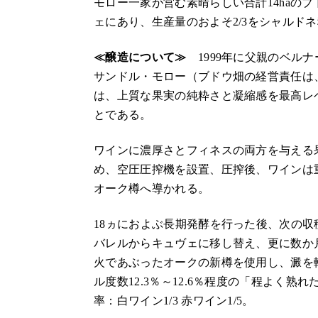
モロー一家が営む素晴らしい合計14haの
ェにあり、生産量のおよそ2/3をシャルド
≪醸造について≫
1999年に父親のベル
サンドル・モロー（ブドウ畑の経営責任は
は、上質な果実の純粋さと凝縮感を最高レ
とである。
ワインに濃厚さとフィネスの両方を与える
め、空圧圧搾機を設置、圧搾後、ワインは
オーク樽へ導かれる。
18ヵにおよぶ長期発酵を行った後、次の
バレルからキュヴェに移し替え、更に数か
火であぶったオークの新樽を使用し、澱を
ル度数12.3％～12.6％程度の「程よく
率：白ワイン1/3 赤ワイン1/5。