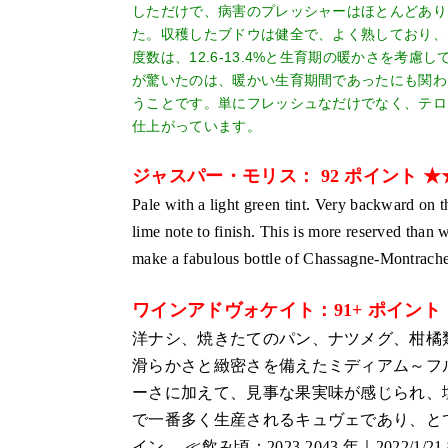
しただけで、病害のプレッシャーはほとんどあり
た。収穫したブドウは健全で、よく熟しており、収量は3
度数は、12.6-13.4%と生育期の暖かさを考慮
が驚いたのは、暖かい生育期間であったにも関わ
うことです。単にフレッシュなだけでなく、テロ
仕上がっています。
ジャスパー・モリス： 92 ポイント 
Pale with a light green tint. Very backward on t
lime note to finish. This is more reserved than 
make a fabulous bottle of Chassagne-Montrach
ワインアドヴォケイト：91+ ポイント
洋ナシ、焼きたてのパン、ナツメグ、柑橘
滑らかさと緻密さを備えたミディアム～フ
ーさに加えて、見事な果実味が感じられ、
で一番多く生産されるキュヴェであり、と
イン。 ≪飲み頃：2023-2043 年｜2022/1/2