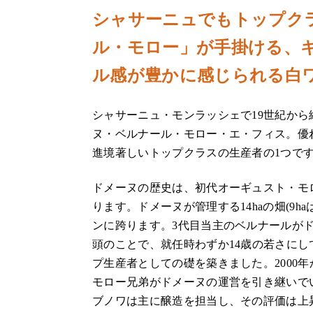
シャサーニュでもトップク
ル・モロー」が手掛ける、
ル感が豊かに感じられる白
シャサーニュ・モンラッシェで19世紀か
ヌ・ベルナール・モロー・エ・フィス。優
進境著しいトップクラスの生産者の1つで
ドメーヌの歴史は、初代オーギュスト・モロ
ります。ドメーヌが管理する14haの畑(9ha
ンに跨ります。3代目当主のベルナールがド
頭のことで、就任時わずか14歳の若さにし
プ生産者としての礎を築きました。2000
モロー兄弟がドメーヌの運営を引き継いで
ブノワは主に醸造を担当し、その評価は上