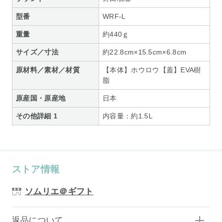
型番
WRF-L
重量
約440ｇ
サイズ／寸法
約22.8cm×15.5cm×6.8cm
原材料／素材／材質
【本体】ホウロウ【蓋】EVA樹
脂
原産国・原産地
日本
その他詳細 1
内容量：約1.5L
ストア情報
ソムリエ＠ギフト
返品について