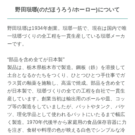
野田琺瑯(のだほうろう/ホーロー)について
野田琺瑯は1934年創業。琺瑯一筋で、現在は国内で唯
一琺瑯づくりの全工程を一貫生産している琺瑯メーカ
ーです。
“部品を含め全てが日本製”
製品は、栃木県栃木市で製造。鋼板（鉄）を溶接して
土台となるかたちをつくり、ひとつひとつ手仕事でガ
ラス質の釉薬を施釉し、高温で焼成。部品を含め全て
が日本製で、琺瑯づくりの全ての工程を自社で一貫生
産しています。創業当初は輸出用のボールや皿、コッ
プ等の製造をしていましたが、バットやタンク、バケ
ツ、理化学品として使われるバットにいたるまで幅広
く製造。1970年代後半から家庭用の食品保存容器に力
を注ぎ、食材や料理の色が映える白色でシンプルな冷