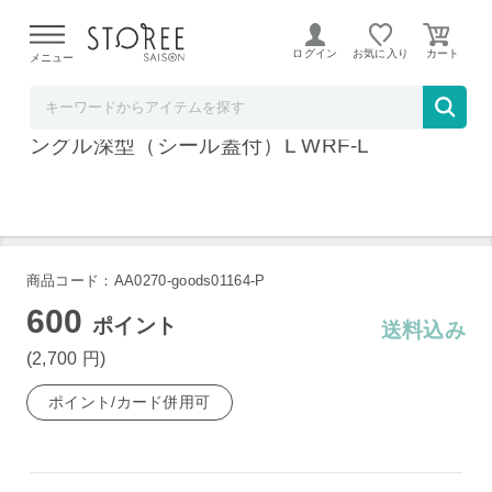
【熊本県での地震による影響について】
令和8年熊本地震に
よる配送遅延が発生しております。
ログイン
お気に入り
メニュー
ソムリエ＠ギフト
野田琺瑯 保存容器 ホワイトシリーズ レクタ
ングル深型（シール蓋付）L WRF-L
商品コード：AA0270-goods01164-P
600
ポイント
送料込み
(2,700
円
)
ポイント/カード併用可