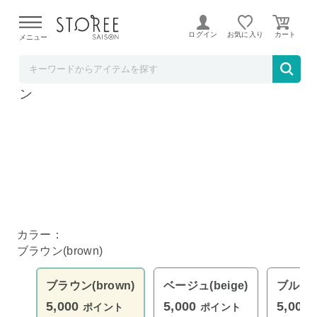
【熊本県での地震による影響について】
令和8年熊本地震に
よる配送遅延が発生しております。
ログイン
お気に入り
メニュー
Natural Life
刺し子調い草ラグ 京刺子 191×250cm ブラウ
ン
ブラウン
ブラウン
カラー：
ブラウン(brown)
ブラウン(brown)
ベージュ(beige)
ブルー(b
5,000
5,000
5,000
ポイント
ポイント