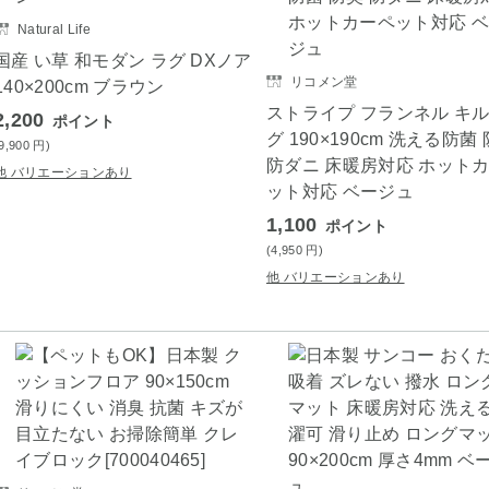
Natural Life
国産 い草 和モダン ラグ DXノア
リコメン堂
140×200cm ブラウン
ストライプ フランネル キ
2,200
ポイント
グ 190×190cm 洗える防菌
(9,900
円
)
防ダニ 床暖房対応 ホット
他 バリエーションあり
ット対応 ベージュ
1,100
ポイント
(4,950
円
)
他 バリエーションあり