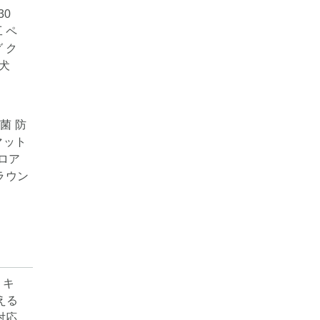
抗菌 防
マット
ロア
ブラウン