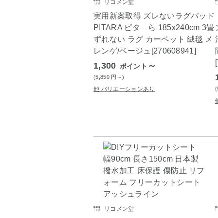
リコメン堂
実用新案取得 ズレないラグパッド
PITARA ピタ―ら 185x240cm 3畳
ずれない ラグ カーペット 絨毯 メ
レンゲ/ベージュ[270608941]
1,300
～
ポイント
(5,850
円
～)
他 バリエーションあり
リコメン堂