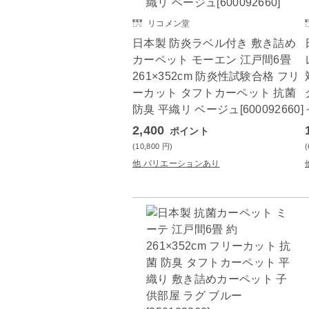
リコメン堂
日本製 防炎ラベル付き 敷き詰め
カーペット モーエン 江戸間6畳
261×352cm 防炎性試験合格 フリ
ーカット タフトカーペット 抗菌
防臭 平織リ ベージュ[600092660]
2,400
ポイント
(10,800
円
)
他 バリエーションあり