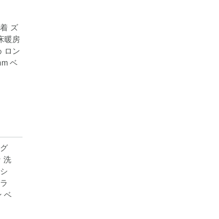
着 ズ
 床暖房
め ロン
mm ベ