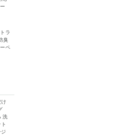
ルトラ
 防臭
カーペ