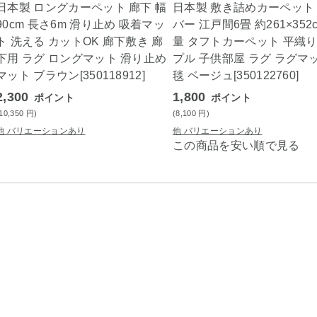
日本製 ロングカーペット 廊下 幅
日本製 敷き詰めカーペット
90cm 長さ6m 滑り止め 吸着マッ
バー 江戸間6畳 約261×352
ト 洗える カットOK 廊下敷き 廊
量 タフトカーペット 平織り
下用 ラグ ロングマット 滑り止め
プル 子供部屋 ラグ ラグマ
マット ブラウン[350118912]
毯 ベージュ[350122760]
2,300
1,800
ポイント
ポイント
(10,350
円
)
(8,100
円
)
他 バリエーションあり
他 バリエーションあり
この商品を安い順で見る