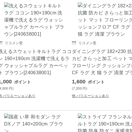
リコメン堂
リコメン堂
洗えるスウェットキルトラグ ココ
ダイニングラグ 182×230 
ン 190×190cm 洗濯機で洗えるラ
カビ さらっと加工 ペット 
グ ウォッシャブルラグ カーペッ
フローリング クッションフ
ト ブラウン[240638001]
CF ラグ 犬 猫 ラグ 清潔 
1,000
1,600
ポイント
ポイント
(4,500
円
)
(7,200
円
)
他 バリエーションあり
他 バリエーションあり