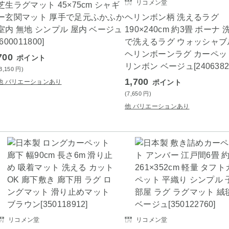
リコメン堂
芝生ラグマット 45×75cm シャギ
ー玄関マット 厚手で足元ふかふか
ヘリンボン柄 洗えるラグ
室内 無地 シンプル 屋内 ベージュ
190×240cm 約3畳 ボーナ
[600011800]
で洗えるラグ ウォッシャブ
ヘリンボーンラグ カーペッ
700
ポイント
リンボン ベージュ[2406382
(3,150
円
)
1,700
他 バリエーションあり
ポイント
(7,650
円
)
他 バリエーションあり
リコメン堂
リコメン堂