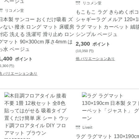
リコメン堂
リコメン堂
もこもこ ラグ きらめくポ
日本製 サンコー おくだけ吸着 ズ
シャギーラグ メルア 120×1
レない 撥水 ロング マット 床暖房
ラグ マット カーペット 絨
対応 洗える 洗濯可 滑り止め ロン
シンプル ベージュ
グマット 90×300cm 厚さ4mm は
2,300
ポイント
っ水 ベージュ
(10,350
円
)
1,400
ポイント
他 バリエーションあり
(6,300
円
)
他 バリエーションあり
Liveit
ラグ ラグマット 130×190c