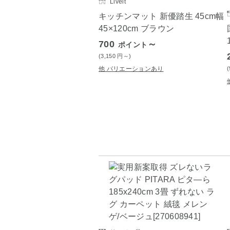
Liveit
キッチンマット 新優踏生 45cm幅
45×120cm ブラウン
700
～
ポイント
(3,150
円
～)
他 バリエーションあり