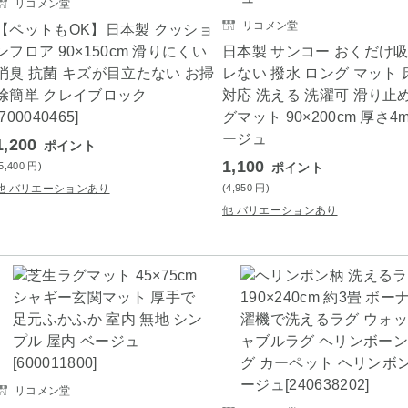
リコメン堂
リコメン堂
【ペットもOK】日本製 クッショ
ンフロア 90×150cm 滑りにくい
日本製 サンコー おくだけ吸
消臭 抗菌 キズが目立たない お掃
レない 撥水 ロング マット
除簡単 クレイブロック
対応 洗える 洗濯可 滑り止
[700040465]
グマット 90×200cm 厚さ4
ージュ
1,200
ポイント
1,100
(5,400
円
)
ポイント
他 バリエーションあり
(4,950
円
)
他 バリエーションあり
リコメン堂