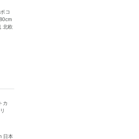
コポコ
80cm
毯 北欧
m 日本