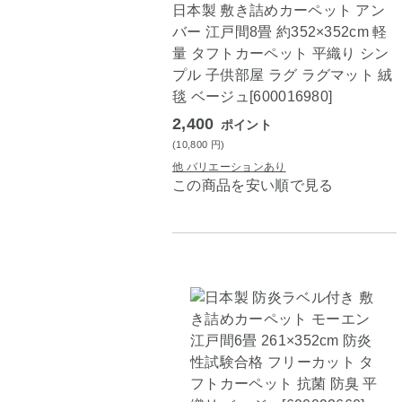
日本製 敷き詰めカーペット アン
バー 江戸間8畳 約352×352cm 軽
量 タフトカーペット 平織り シン
プル 子供部屋 ラグ ラグマット 絨
毯 ベージュ[600016980]
2,400
ポイント
(10,800
円
)
他 バリエーションあり
この商品を安い順で見る