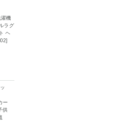
 洗濯機
ルラグ
ト ヘ
02]