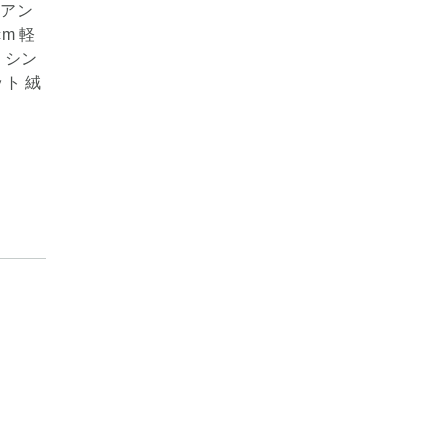
 アン
cm 軽
 シン
ット 絨