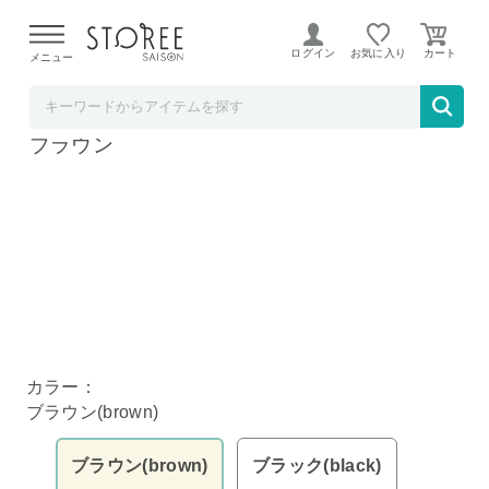
【熊本県での地震による影響について】
令和8年熊本地震に
よる配送遅延が発生しております。
ログイン
お気に入り
メニュー
Natural Life
国産 い草 和モダン ラグ DXノア 191×300cm
ブラウン
カラー：
ブラウン(brown)
ブラウン(brown)
ブラック(black)