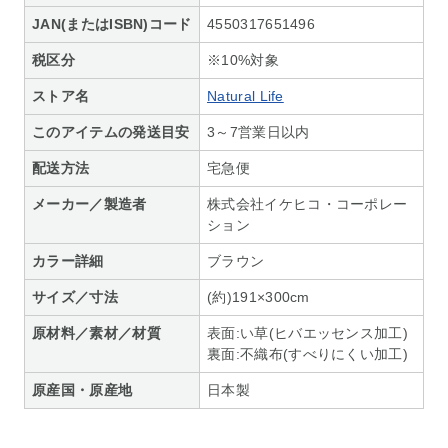
JAN(またはISBN)コード
4550317651496
税区分
※10%対象
ストア名
Natural Life
このアイテムの発送目安
3～7営業日以内
配送方法
宅急便
メーカー／製造者
株式会社イケヒコ・コーポレー
ション
カラー詳細
ブラウン
サイズ／寸法
(約)191×300cm
原材料／素材／材質
表面:い草(ヒバエッセンス加工)
裏面:不織布(すべりにくい加工)
原産国・原産地
日本製