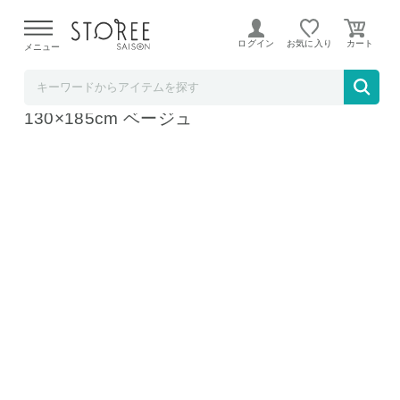
【熊本県での地震による影響について】
令和8年熊本地震に
よる配送遅延が発生しております。
ログイン
お気に入り
メニュー
Natural Life
マイクロファイバーシャギーラグ フィリップ
130×185cm ベージュ