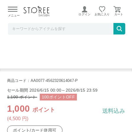
【熊本県での地震による影響について】
令和8年熊本地震に
よる配送遅延が発生しております。
ログイン
お気に入り
メニュー
ど～なん屋
京蕎麦 半なま 丹波ノ霧 4人前 セット
商品コード：AA0077-4562320614047-P
セール期間
2026/6/15 00:00～2026/8/15 23:59
1,100
ポイント
100
ポイント
OFF
1,000
ポイント
送料込み
(4,500
円
)
ポイント/カード併用可