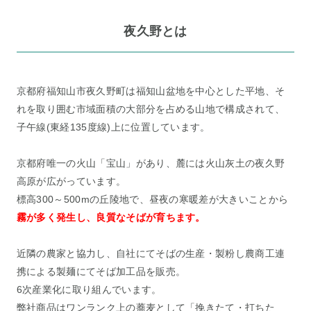
夜久野とは
京都府福知山市夜久野町は福知山盆地を中心とした平地、そ
れを取り囲む市域面積の大部分を占める山地で構成されて、
子午線(東経135度線)上に位置しています。
京都府唯一の火山「宝山」があり、麓には火山灰土の夜久野
高原が広がっています。
標高300～500mの丘陵地で、昼夜の寒暖差が大きいことから
霧が多く発生し、良質なそばが育ちます。
近隣の農家と協力し、自社にてそばの生産・製粉し農商工連
携による製麺にてそば加工品を販売。
6次産業化に取り組んでいます。
弊社商品はワンランク上の蕎麦として「挽きたて・打ちた