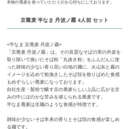
本物の蕎麦を食べていただくのを心待ちにしております。
京蕎麦 半なま 丹波ノ霧 4人前 セット
<半なま 京蕎麦 丹波ノ霧>
「京蕎麦 丹波ノ霧」は、その良質なそばの実の外皮を
取り除いて挽いたそば粉「丸抜き粉」をふんだんに使
った雑味の少ない香り高い白地の麺に、火山灰と霧の
イメージを込めて粗挽きしたそば殻を散りばめた食感
もめずらしい蕎麦になっております。
自社生産・製粉で醸す京の蕎麦らしい上品に広がる甘
みの中にほのかな苦みを感じられる蕎麦です。
半なま蕎麦は生麺のような食感が特徴です。
雑味が少ないそば本来の香りとそば殻の食感が楽しめ
る麺です。