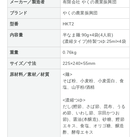
メーカー／製造者
有限会社 やくの農業振興団
ブランド
やくの農業振興団
型番
HKT2
内容量
半なま麺:90g×4袋(4人前)
(濃縮タイプ)特製つゆ:25ml×4袋
重量
0.76kg
サイズ／寸法
225×240×55mm
原材料／素材／材質
<麺>
そば粉、小麦粉、小麦蛋白、食
塩、山芋粉/酒精
<濃縮つゆ>
だし(鰹節、さば節、昆布、うる
め節、いわし節、宗田かつお
節)、醤油(本醸造)、砂糖、鰹節
エキス、食塩、オリゴ糖、醸造
酢、酵母エキス