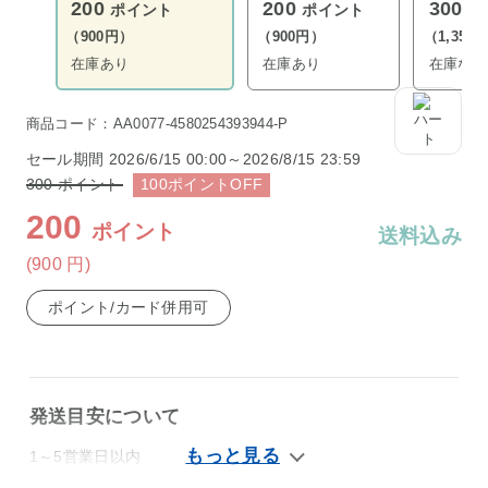
200
200
300
ポイント
ポイント
ポ
（900円）
（900円）
（1,350
在庫あり
在庫あり
在庫なし
商品コード：AA0077-4580254393944-P
セール期間
2026/6/15 00:00～2026/8/15 23:59
300
ポイント
100
ポイント
OFF
200
ポイント
送料込み
(900
円
)
ポイント/カード併用可
発送目安について
1～5営業日以内