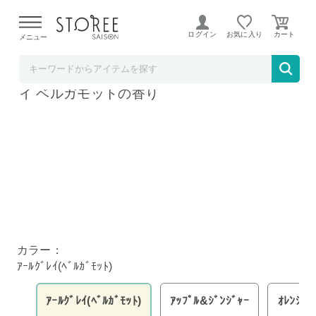
【熊本県での地震による影響について】
令和8年熊本地震に
よる配送遅延が発生しております。
ログイン
お気に入り
メニュー
ど～なん屋
マスク除菌 スプレー アロマ 30ml アールグレ
イ ベルガモットの香り
カラー：
ｱｰﾙｸﾞﾚｲ(ﾍﾞﾙｶﾞﾓｯﾄ)
ｱｰﾙｸﾞﾚｲ(ﾍﾞﾙｶﾞﾓｯﾄ)
ｱｯﾌﾟﾙ&ｼﾞﾝｼﾞｬｰ
ｵﾚﾝｼﾞ&