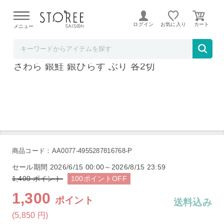
【熊本県での地震による影響について】
令和8年熊本地震に
よる配送遅延が発生しております。
ログイン
お気に入り
メニュー
ど～なん屋
人形町 浜の院 江戸甘味噌仕立て 8切 浜町漬
さわら 銀鮭 銀ひらす ぶり 各2切
商品コード：AA0077-4955287816768-P
セール期間
2026/6/15 00:00～2026/8/15 23:59
1,400
ポイント
100
ポイント
OFF
1,300
ポイント
送料込み
(5,850
円
)