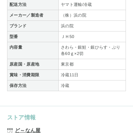
配送方法
ヤマト運輸/冷蔵
メーカー／製造者
（株）浜の院
ブランド
浜の院
型番
ＪＨ50
内容量
さわら・銀鮭・銀ひらす・ぶり
各60ｇ×2切
原産国・原産地
東京都
賞味・消費期限
冷蔵11日
保存方法
冷蔵
ストア情報
ど～なん屋