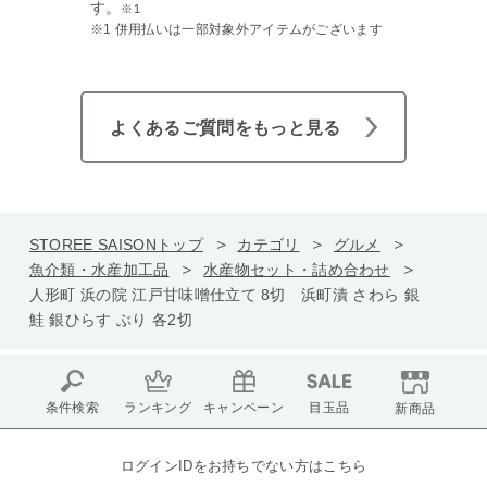
す。
※1
※1 併用払いは一部対象外アイテムがございます
よくあるご質問をもっと見る
STOREE SAISONトップ
カテゴリ
グルメ
魚介類・水産加工品
水産物セット・詰め合わせ
人形町 浜の院 江戸甘味噌仕立て 8切 浜町漬 さわら 銀
鮭 銀ひらす ぶり 各2切
条件検索
ランキング
キャンペーン
目玉品
新商品
ログインIDをお持ちでない方はこちら