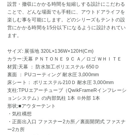
設営・撤収にかかる時間を短縮しする設計にこだわる
ことで、どんな場面でも手軽に、アウトドアライフを
楽しむ事を可能にします。どのシリーズもテントの設
営にかかる時間を15分以下になるように設計されてい
ます。
サイズ: 展張地 320L×136W×120H(Cm)
カラー:天幕 ＰＮＴＯＮＥ ９Ｃ Ａ／ロゴ ＷＨＩＴＥ
材質:天幕 ： 防水加工ポリエステル 650Ｄ
裏面 ： PUコーティング 耐水圧 3,000mm
床シート： ポリエステル210Ｄ 耐水圧 3,000mm
支柱:TPUエアーチューブ（QwikFrameRインフレーシ
ョンシステム）の内部気柱 1本 ※外部 1本
形状;■アウターテント
・気柱構想
・正面出入口 ファスナー2カ所／裏面開閉式 ファスナ
ー2カ所