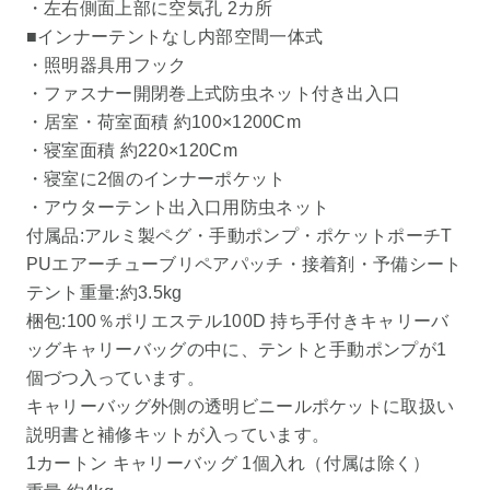
・左右側面上部に空気孔 2カ所
■インナーテントなし内部空間一体式
・照明器具用フック
・ファスナー開閉巻上式防虫ネット付き出入口
・居室・荷室面積 約100×1200Cm
・寝室面積 約220×120Cm
・寝室に2個のインナーポケット
・アウターテント出入口用防虫ネット
付属品:アルミ製ペグ・手動ポンプ・ポケットポーチT
PUエアーチューブリペアパッチ・接着剤・予備シート
テント重量:約3.5kg
梱包:100％ポリエステル100D 持ち手付きキャリーバ
ッグキャリーバッグの中に、テントと手動ポンプが1
個づつ入っています。
キャリーバッグ外側の透明ビニールポケットに取扱い
説明書と補修キットが入っています。
1カートン キャリーバッグ 1個入れ（付属は除く）