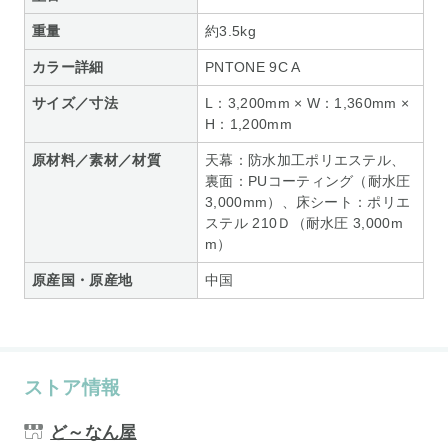
重量
約3.5kg
カラー詳細
PNTONE 9C A
サイズ／寸法
L：3,200mm × W：1,360mm ×
H：1,200mm
原材料／素材／材質
天幕：防水加工ポリエステル、
裏面：PUコーティング（耐水圧
3,000mm）、床シート：ポリエ
ステル 210Ｄ（耐水圧 3,000m
m）
原産国・原産地
中国
ストア情報
ど～なん屋