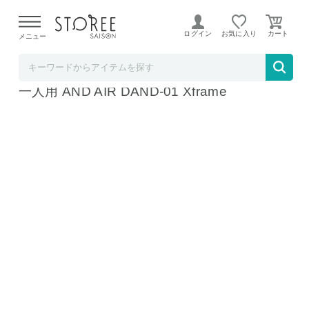
【熊本県での地震による影響について】
令和8年熊本地震に
よる配送遅延が発生しております。
ログイン
お気に入り
メニュー
ど～なん屋
AND AIR 15分 組立設計 アウトドア テント
一人用 AND AIR DAND-01 Xframe