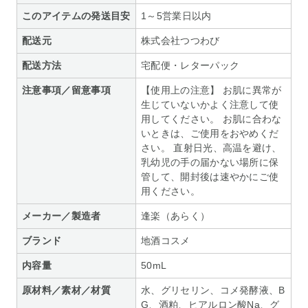
このアイテムの発送目安
1～5営業日以内
配送元
株式会社つつわび
配送方法
宅配便・レターパック
注意事項／留意事項
【使用上の注意】 お肌に異常が
生じていないかよく注意して使
用してください。 お肌に合わな
いときは、ご使用をおやめくだ
さい。 直射日光、高温を避け、
乳幼児の手の届かない場所に保
管して、開封後は速やかにご使
用ください。
メーカー／製造者
逢楽（あらく）
ブランド
地酒コスメ
内容量
50mL
原材料／素材／材質
水、グリセリン、コメ発酵液、B
G、酒粕、ヒアルロン酸Na、グ