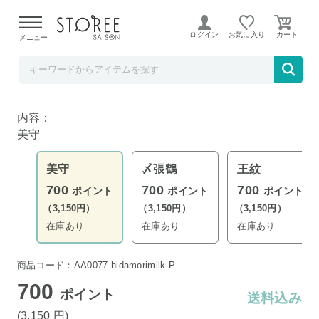
【熊本県での地震による影響について】
令和8年熊本地震に
よる配送遅延が発生しております。
ログイン
お気に入り
メニュー
ど～なん屋
新潟地酒ハンドミルク 美守 50ml
内容：
美守
美守
〆張鶴
王紋
700
700
700
ポイント
ポイント
ポイント
（3,150円）
（3,150円）
（3,150円）
在庫あり
在庫あり
在庫あり
商品コード：AA0077-hidamorimilk-P
700
ポイント
送料込み
(3,150
円
)