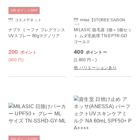
100
ポイント
OFF
コスメデネット
mitas【STOREE SAISON
店】
ナプラ ミーファ フレグランス
MILASIC 脱毛器 1個＋1個セッ
UVスプレー 80gマグノリア
ト ムダ毛処理 TN-EPTR-GD
ゴールド
200
400
～
ポイント
ポイント
(900
円
)
(1,800
円
～)
他 バリエーションあり
100
ポイント
OFF