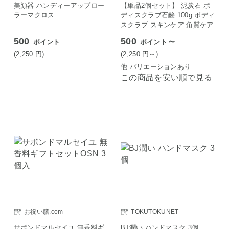
美顔器 ハンディーアップロー
【単品2個セット】 泥炭石 ボ
ラーマクロス
ディスクラブ石鹸 100g ボディ
スクラブ スキンケア 角質ケア
500
500
～
ポイント
ポイント
(2,250
円
)
(2,250
円
～)
他 バリエーションあり
この商品を安い順で見る
お祝い膳.com
TOKUTOKUNET
サボンドマルセイユ 無香料ギ
BJ潤い ハンドマスク 3個