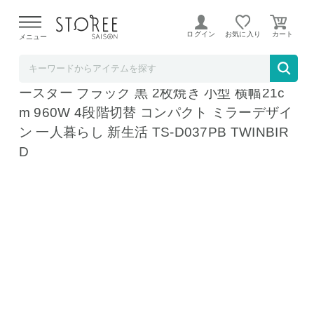
【熊本県での地震による影響について】
令和8年熊本地震に
よる配送遅延が発生しております。
ログイン
お気に入り
メニュー
TWINBIRD & STOREESAISON
ツインバード トースター スリムオーブント
ースター ブラック 黒 2枚焼き 小型 横幅21c
m 960W 4段階切替 コンパクト ミラーデザイ
ン 一人暮らし 新生活 TS-D037PB TWINBIR
D