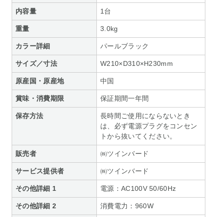
内容量
1台
重量
3.0kg
カラー詳細
パールブラック
サイズ／寸法
W210×D310×H230mm
原産国・原産地
中国
賞味・消費期限
保証期間一年間
保存方法
長時間ご使用にならないとき
は、必ず電源プラグをコンセン
トから抜いてください。
販売者
㈱ツインバード
サービス提供者
㈱ツインバード
その他詳細 1
電源：AC100V 50/60Hz
その他詳細 2
消費電力：960W