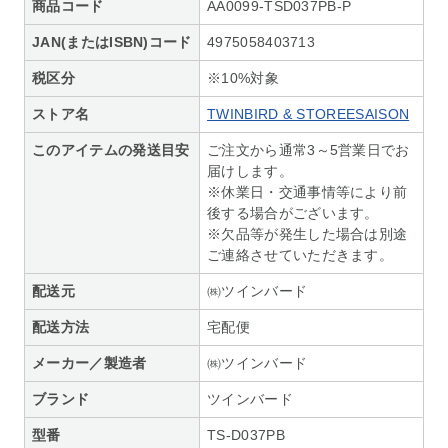
商品コード
AA0099-TSD037PB-P
JAN(またはISBN)コード
4975058403713
税区分
※10%対象
ストア名
TWINBIRD & STOREESAISON
このアイテムの発送目安
ご注文から通常3～5営業日でお
届けします。
※休業日・交通事情等により前
後する場合がございます。
※欠品等が発生した場合は別途
ご連絡させていただきます。
配送元
㈱ツインバード
配送方法
宅配便
メーカー／製造者
㈱ツインバード
ブランド
ツインバード
型番
TS-D037PB