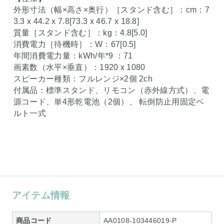
外形寸法（幅×高さ×奥行）［スタンド含む］：cm：7
3.3 x 44.2 x 7.8[73.3 x 46.7 x 18.8]
質量［スタンド含む］：kg：4.8[5.0]
消費電力［待機時］：W：67[0.5]
年間消費電力量：kWh/年*9 ：71
画素数（水平×垂直）：1920 x 1080
スピーカー種類：フルレンジ×2個 2ch
付属品：標準スタンド、リモコン（赤外線方式）、電
源コード、単4形乾電池（2個）、 転倒防止用固定ベ
ルト一式
アイテム情報
商品コード
AA0108-103446019-P