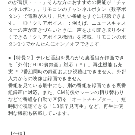
のが習慣・・・」そんな方におすすめの機能が「チャ
ンネルポン」。リモコンのチャンネルボタン（数字ボ
タン）で電源が入り、見たい番組をすぐに視聴できま
す。 ◎「クリアボイス」：例えば、ニュースキャス
ターの声が聞きづらいときに、声をより聞き取りやす
くできる『クリアボイス機能』を搭載。リモコンのボ
タン1つでかんたんにオン／オフできます。
●【特長２】テレビ番組を見ながら裏番組が録画でき
る「外付けHDD裏録画」対応（＊）。再生機能も充
実 ＊ 2番組同時の録画および視聴はできません。外部
入力からの映像は録画できません
番組を見ている最中にも、別の番組を録画できる裏番
組録画に対応。また、CM前後やシーンの切り替わり
などで番組を自動で区切る「オートチャプター」、短
時間で視聴できる「1.3倍早見再生」など、再生に便
利な機能も搭載しています。
【仕様】