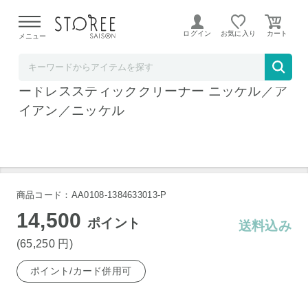
【熊本県での地震による影響について】
令和8年熊本地震に
よる配送遅延が発生しております。
ログイン
お気に入り
メニュー
ヤマダデンキSTOREE SAISON店
ダイソン SV46FF V12 Detect Slim Fluffy コ
ードレススティッククリーナー ニッケル／ア
イアン／ニッケル
商品コード：AA0108-1384633013-P
14,500
ポイント
送料込み
(65,250
円
)
ポイント/カード併用可