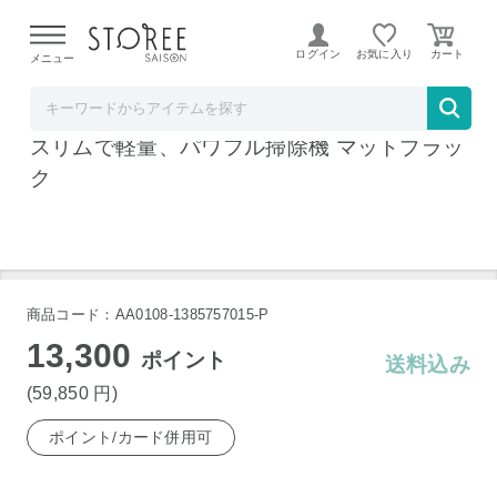
【熊本県での地震による影響について】
令和8年熊本地震に
よる配送遅延が発生しております。
ログイン
お気に入り
メニュー
ヤマダデンキSTOREE SAISON店
ダイソン SV50FF ペンシルバックフラフィ
スリムで軽量、パワフル掃除機 マットブラッ
ク
商品コード：AA0108-1385757015-P
13,300
ポイント
送料込み
(59,850
円
)
ポイント/カード併用可