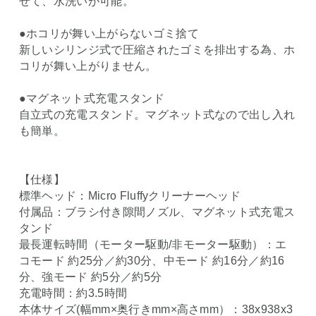
せて、水洗いが可能。
●ホコリが舞い上がらないゴミ捨て
新しいシリンジ式で圧縮されたゴミを排出する為、ホ
コリが舞い上がりません。
●マグネット式充電スタンド
自立式の充電スタンド。マグネット式なので出し入れ
も簡単。
【仕様】
標準ヘッド：Micro Fluffyクリーナーヘッド
付属品：ブラシ付き隙間ノズル、マグネット式充電ス
タンド
最長運転時間（モーター駆動/非モーター駆動）：エ
コモード 約25分／約30分、中モード 約16分／約16
分、強モード 約5分／約5分
充電時間：約3.5時間
本体サイズ(幅mm×奥行きmm×高さmm）：38x938x3