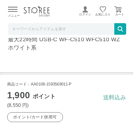
【熊本県での地震による影響について】
令和8年熊本地震に
よる配送遅延が発生しております。
ログイン
お気に入り
メニュー
ヤマダデンキSTOREE SAISON店
ソニー ワイヤレス イヤホン 左右分離 IPX4
最大22時間 USB-C WF-C510 WFC510 WZ
ホワイト系
商品コード：AA0108-1593569011-P
1,900
ポイント
送料込み
(8,550
円
)
ポイント/カード併用可