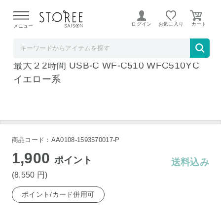
【熊本県での地震による影響について】
令和8年熊本地震に
よる配送遅延が発生しております。
ログイン
お気に入り
メニュー
ヤマダデンキSTOREE SAISON店
ソニー ワイヤレス イヤホン 左右分離 IPX4
最大２2時間 USB-C WF-C510 WFC510YC
イエロー系
商品コード：AA0108-1593570017-P
1,900
ポイント
送料込み
(8,550
円
)
ポイント/カード併用可