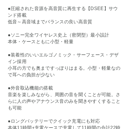
●圧縮された音源を高音質に再生する【DSEE】サウ
ンド搭載
低音～高音域までバランスの良い高音質
●ソニー完全ワイヤレス史上（密閉型）最小設計
本体・ケースともに小型・軽量
●装着性のいいエルゴノミック・サーフェース・デザ
イン採用
小耳の方でも奥まですっぽりはまる。小型・軽量なの
で耳への負担が少ない
●外音取込機能の搭載
音楽を楽しみながら、周囲の音を聞くことが可能。さ
らに人の声やアナウンス音のみを聞きやすくすること
も可能
●ロングバッテリーでクイック充電にも対応
本体11時間+充電ケースで充電して11時間の合計22時