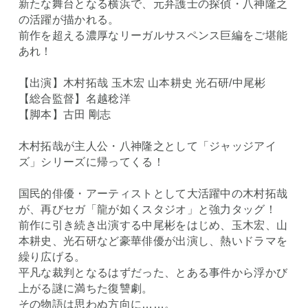
新たな舞台となる横浜で、元弁護士の探偵・八神隆之
の活躍が描かれる。
前作を超える濃厚なリーガルサスペンス巨編をご堪能
あれ！
【出演】木村拓哉 玉木宏 山本耕史 光石研/中尾彬
【総合監督】名越稔洋
【脚本】古田 剛志
木村拓哉が主人公・八神隆之として「ジャッジアイ
ズ」シリーズに帰ってくる！
国民的俳優・アーティストとして大活躍中の木村拓哉
が、再びセガ「龍が如くスタジオ」と強力タッグ！
前作に引き続き出演する中尾彬をはじめ、玉木宏、山
本耕史、光石研など豪華俳優が出演し、熱いドラマを
繰り広げる。
平凡な裁判となるはずだった、とある事件から浮かび
上がる謎に満ちた復讐劇。
その物語は思わぬ方向に……。