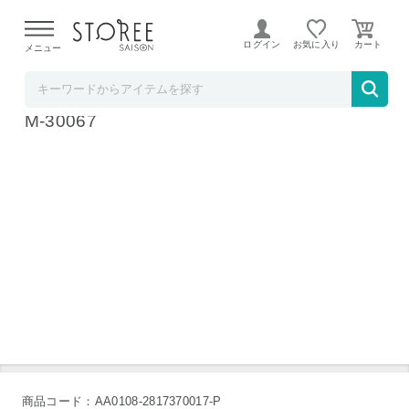
【熊本県での地震による影響について】
令和8年熊本地震に
よる配送遅延が発生しております。
ログイン
お気に入り
メニュー
ヤマダデンキSTOREE SAISON店
PS5 LOST JUDGMENT 裁かれざる記憶 ELJ
M-30067
商品コード：AA0108-2817370017-P