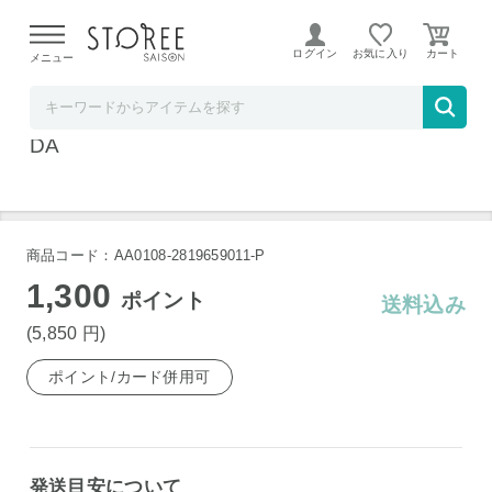
【熊本県での地震による影響について】
令和8年熊本地震に
よる配送遅延が発生しております。
ログイン
お気に入り
メニュー
ヤマダデンキSTOREE SAISON店
ペーパーマリオRPG 【Switch】 HAC-P-A9Q
DA
商品コード：AA0108-2819659011-P
1,300
ポイント
送料込み
(5,850
円
)
ポイント/カード併用可
発送目安について