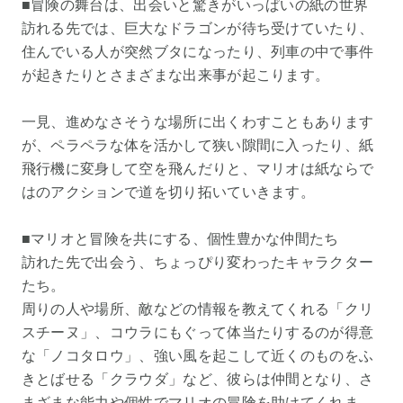
■冒険の舞台は、出会いと驚きがいっぱいの紙の世界
訪れる先では、巨大なドラゴンが待ち受けていたり、
住んでいる人が突然ブタになったり、列車の中で事件
が起きたりとさまざまな出来事が起こります。
一見、進めなさそうな場所に出くわすこともあります
が、ペラペラな体を活かして狭い隙間に入ったり、紙
飛行機に変身して空を飛んだりと、マリオは紙ならで
はのアクションで道を切り拓いていきます。
■マリオと冒険を共にする、個性豊かな仲間たち
訪れた先で出会う、ちょっぴり変わったキャラクター
たち。
周りの人や場所、敵などの情報を教えてくれる「クリ
スチーヌ」、コウラにもぐって体当たりするのが得意
な「ノコタロウ」、強い風を起こして近くのものをふ
きとばせる「クラウダ」など、彼らは仲間となり、さ
まざまな能力や個性でマリオの冒険を助けてくれま