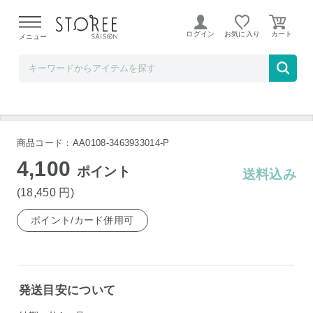
【熊本県での地震による影響について】
令和8年熊本地震に
よる配送遅延が発生しております。
ログイン
お気に入り
メニュー
ヤマダデンキSTOREE SAISON店
オムロン HV-F314 温熱低周波治療器
商品コード：AA0108-3463933014-P
4,100
ポイント
送料込み
(18,450
円
)
ポイント/カード併用可
発送目安について