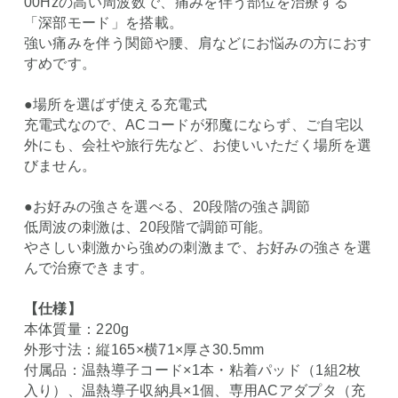
00Hzの高い周波数で、痛みを伴う部位を治療する
「深部モード」を搭載。
強い痛みを伴う関節や腰、肩などにお悩みの方におす
すめです。
●場所を選ばず使える充電式
充電式なので、ACコードが邪魔にならず、ご自宅以
外にも、会社や旅行先など、お使いいただく場所を選
びません。
●お好みの強さを選べる、20段階の強さ調節
低周波の刺激は、20段階で調節可能。
やさしい刺激から強めの刺激まで、お好みの強さを選
んで治療できます。
【仕様】
本体質量：220g
外形寸法：縦165×横71×厚さ30.5mm
付属品：温熱導子コード×1本・粘着パッド（1組2枚
入り）、温熱導子収納具×1個、専用ACアダプタ（充