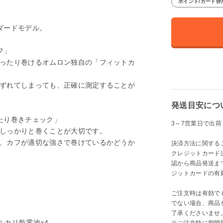
ポイント/カード併
ダードモデル。
フ」
ったり巻けるオムロン独自の「フィットカ
ずれてしまっても、正確に測定することが
発送目安につ
たり巻きチェック」
3～7営業日で出荷
しっかりと巻くことが大切です。
、カフが適切な強さで巻けているかどうか
決済方法に関する
クレジットカード
認から商品発送ま
ジットカードの有
ご注文時は有効で
でない場合、商品
了承くださいませ
ルカリ乾電池×4