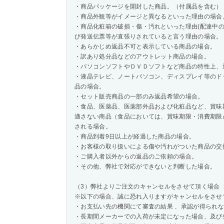
・商品パッケージを開封した商品。（付属品を含む）
・商品外観等がイメージと異なるといった理由の場合
・商品化粧箱の破損・傷・汚れといった理由(配達中
び発送伝票等が直張りされていると言う理由の場合。
・あらかじめ返品不可と表示している商品の場合。
・訳あり処分品などのアウトレット商品の場合。
・パソコンソフトやＤＶＤソフトなど商品の特性上、
・液晶テレビ、ノートパソコン、ディスプレイ等のド
品の場合。
・セット販売商品の一部のみ返品希望の場合。
・食品、医薬品、医薬部外品および化粧品など、賞味
適さない商品（食品においては、賞味期限・消費期限
される場合。
・商品到着9日以上が経過した商品の場合。
・お客様の取り扱いによる傷や汚れがついた商品の交
・ご購入者以外からの返品のご依頼の場合。
・その他、弊社で対応ができないと判断した場合。
（3）弊社よりご注文のキャンセルをさせて頂く場合
※以下の場合、誠に恐れ入りますがキャンセルをさせ
・お支払い先の機関にて審査の結果 、承認が得られ
・長期間メーカーでの入荷が未定になった場合、及び