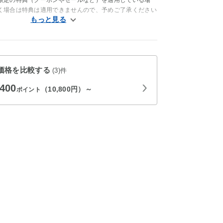
限定の特典（クーポンやセールなど）を適用している場
く場合は特典は適用できませんので、予めご了承ください
価格を比較する
(3)件
,400
（10,800円）～
ポイント