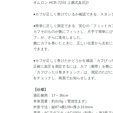
オムロン HCR-7202 上腕式血圧計
●カフが正しく巻けているか確認できる、スタン
●簡単に正しく測定できる、安心の「フィットカ
カフそのものが腕にフィットし、片手で簡単にぴ
フ」が、さらに進化しました。
腕にカフを巻いたときに、正しい位置から左右に
できます。
●カフが正しく巻けたかどうかを確認「カフぴっ
正確に血圧を測定するには、カフ（腕帯）を腕に
「カフぴったり巻きチェック」は、測定のたびに
をチェックし、画面でお知らせします。
【仕様】
適応腕周：17～36cm
本体質量：約310g（電池含まず）
外形寸法：縦87×横105×厚さ153mm
電源：ACアダプタ／AC100V（別売）・単3形ア