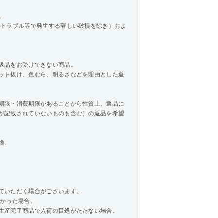
。
のトラブル等で発生する著しい破損を除き）およ
返品をお受けできない商品。
ット抜け、色むら、明るさなどを理由とした返
期限・消費期限があることから性質上、返品に
が記載されていないものも含む）の返品を希望
換。
ていただく場合がございます。
なかった場合。
生産完了商品で入荷の目処がたたない場合。