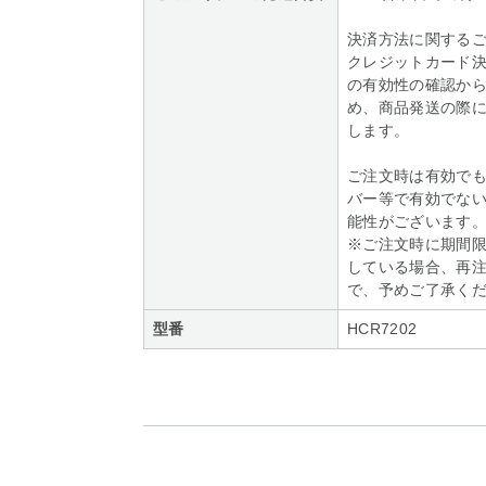
決済方法に関する
クレジットカード
の有効性の確認か
め、商品発送の際
します。
ご注文時は有効で
バー等で有効でな
能性がございます
※ご注文時に期間
している場合、再
で、予めご了承く
型番
HCR7202