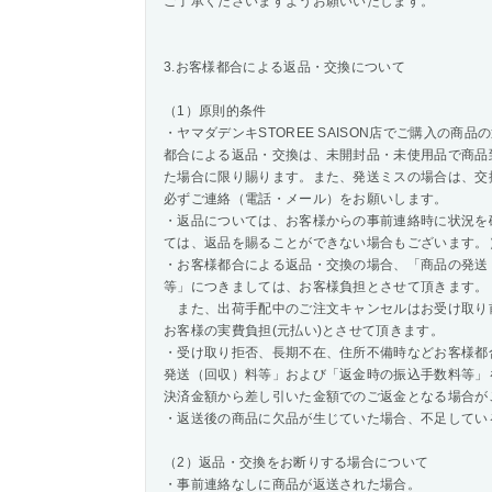
ご了承くださいますようお願いいたします。
3.お客様都合による返品・交換について
（1）原則的条件
・ヤマダデンキSTOREE SAISON店でご購入の
都合による返品・交換は、未開封品・未使用品で商品
た場合に限り賜ります。また、発送ミスの場合は、交
必ずご連絡（電話・メール）をお願いします。
・返品については、お客様からの事前連絡時に状況を
ては、返品を賜ることができない場合もございます。
・お客様都合による返品・交換の場合、「商品の発送
等」につきましては、お客様負担とさせて頂きます。
また、出荷手配中のご注文キャンセルはお受け取り
お客様の実費負担(元払い)とさせて頂きます。
・受け取り拒否、長期不在、住所不備時などお客様都
発送（回収）料等」および「返金時の振込手数料等」
決済金額から差し引いた金額でのご返金となる場合が
・返送後の商品に欠品が生じていた場合、不足してい
（2）返品・交換をお断りする場合について
・事前連絡なしに商品が返送された場合。