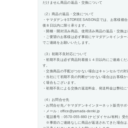
だけません商品の返品・交換について
（2）商品の返品・交換について
・ヤマダデンキSTOREE SAISON店では、お客
後８日以内に限り承ります。
・開梱・開封済み商品、使用済み商品の返品・交換は
・ご要望のお客様は必ず事前にヤマダデンキインター
でご連絡をお願いいたします。
（3）初期不良対応について
・初期不良は必ず商品到着後１４日以内にご連絡くだ
す。
・交換商品の手配がつかない場合はキャンセルでの対
・当社にて初期不良の判断がつかない場合はお客様か
く場合もございます。
・初期不良による交換の返送料金、発送料金は弊社に
（4）お問合せ先
・お問合せ先／ヤマダデンキインターネット販売サポ
・メール：office@yamada-denki.jp
・電話番号：0570-055-880 (ナビダイヤル/有料）受付日
※事前のご連絡なしに商品が返送されてきた場合は