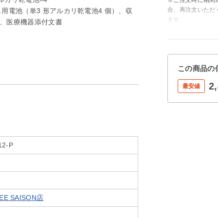
※ご注文時に期間
合、再注文いただ
し用電池（単3 形アルカリ乾電池4 個）、収
ませ。
、医療機器添付文書
この商品の
2
最安値
12-P
E SAISON店