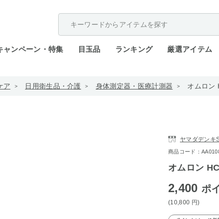
配送遅延が発生しております。
キャンペーン・特集
目玉品
ランキング
厳選アイテム
ケア
日用衛生品・介護
身体測定器・医療計測器
オムロン 
ヤマダデンキST
商品コード：AA0108-
オムロン HC
2,400
ポ
(10,800
円
)