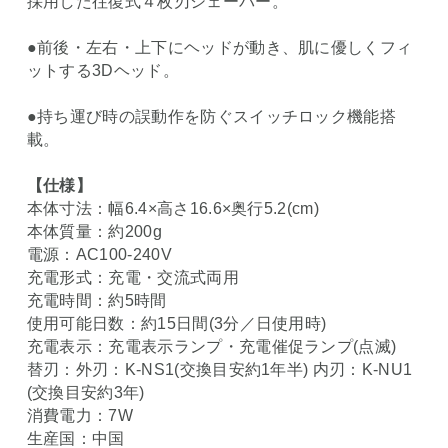
採用した往復式４枚刃シェーバー。
●前後・左右・上下にヘッドが動き、肌に優しくフィ
ットする3Dヘッド。
●持ち運び時の誤動作を防ぐスイッチロック機能搭
載。
【仕様】
本体寸法：幅6.4×高さ16.6×奥行5.2(cm)
本体質量：約200g
電源：AC100-240V
充電形式：充電・交流式両用
充電時間：約5時間
使用可能日数：約15日間(3分／日使用時)
充電表示：充電表示ランプ・充電催促ランプ(点滅)
替刃：外刃：K-NS1(交換目安約1年半) 内刃：K-NU1
(交換目安約3年)
消費電力：7W
生産国：中国