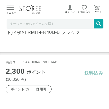
【熊本県での地震による影響について】
令和8年熊本地震に
よる配送遅延が発生しております。
ログイン
お気に入り
メニュー
ヤマダデンキSTOREE SAISON店
日立 メンズシェーバー S-blade (エスブレー
ド) 4枚刃 RMH-FR40B-B ブラック
商品コード：AA0108-458990014-P
2,300
ポイント
送料込み
(10,350
円
)
ポイント/カード併用可