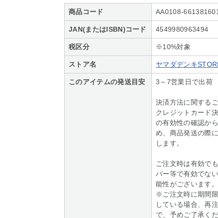
商品コード
AA0108-66138160
JAN(またはISBN)コード
4549980963494
税区分
※10%対象
ストア名
ヤマダデンキSTORE
このアイテムの発送目安
3～7営業日で出荷
決済方法に関する
クレジットカード
の有効性の確認か
め、商品発送の際
します。
ご注文時は有効で
バー等で有効でな
能性がございます
※ご注文時に期間
している場合、再
で、予めご了承く