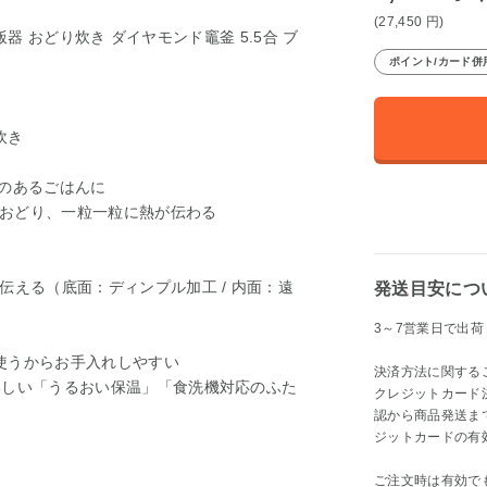
(27,450
円
)
炊飯器 おどり炊き ダイヤモンド竈釜 5.5合 ブ
ポイント/カード併
炊き
みのあるごはんに
おどり、一粒一粒に熱が伝わる
伝える（底面：ディンプル加工 / 内面：遠
発送目安につ
3～7営業日で出荷
使うからお手入れしやすい
決済方法に関する
いしい「うるおい保温」「食洗機対応のふた
クレジットカード
認から商品発送ま
ジットカードの有
ご注文時は有効で