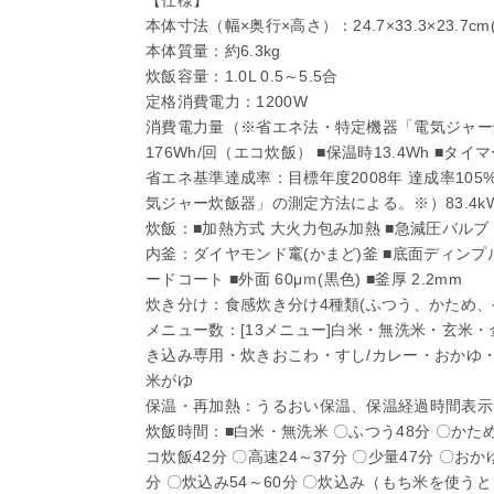
【仕様】
本体寸法（幅×奥行×高さ）：24.7×33.3×23.7c
本体質量：約6.3kg
炊飯容量：1.0L 0.5～5.5合
定格消費電力：1200W
消費電力量（※省エネ法・特定機器「電気ジャー
176Wh/回（エコ炊飯） ■保温時13.4Wh ■タイマ
省エネ基準達成率：目標年度2008年 達成率10
気ジャー炊飯器」の測定方法による。※）83.4kW
炊飯：■加熱方式 大火力包み加熱 ■急減圧バルブ 
内釜：ダイヤモンド竃(かまど)釜 ■底面ディンプ
ードコート ■外面 60μｍ(黒色) ■釜厚 2.2mm
炊き分け：食感炊き分け4種類(ふつう、かため、
メニュー数：[13メニュー]白米・無洗米・玄米
き込み専用・炊きおこわ・すし/カレー・おかゆ
米がゆ
保温・再加熱：うるおい保温、保温経過時間表示
炊飯時間：■白米・無洗米 〇ふつう48分 〇かため
コ炊飯42分 〇高速24～37分 〇少量47分 〇おか
分 〇炊込み54～60分 〇炊込み（もち米を使うとき）