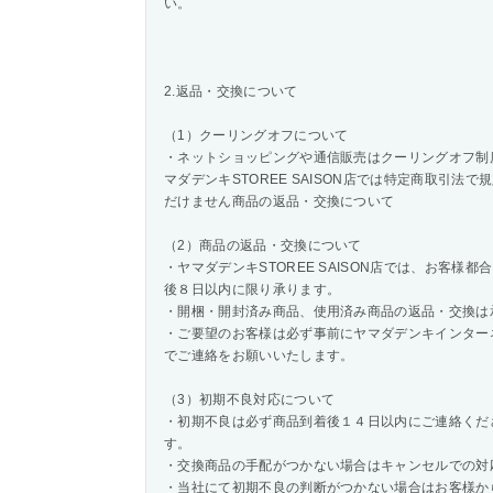
い。
2.返品・交換について
（1）クーリングオフについて
・ネットショッピングや通信販売はクーリングオフ制
マダデンキSTOREE SAISON店では特定商取引
だけません商品の返品・交換について
（2）商品の返品・交換について
・ヤマダデンキSTOREE SAISON店では、お客
後８日以内に限り承ります。
・開梱・開封済み商品、使用済み商品の返品・交換は
・ご要望のお客様は必ず事前にヤマダデンキインター
でご連絡をお願いいたします。
（3）初期不良対応について
・初期不良は必ず商品到着後１４日以内にご連絡くだ
す。
・交換商品の手配がつかない場合はキャンセルでの対
・当社にて初期不良の判断がつかない場合はお客様か