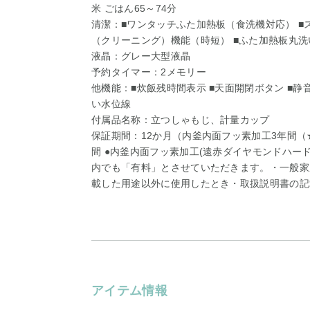
米 ごはん65～74分
清潔：■ワンタッチふた加熱板（食洗機対応） ■
（クリーニング）機能（時短） ■ふた加熱板丸洗
液晶：グレー大型液晶
予約タイマー：2メモリー
他機能：■炊飯残時間表示 ■天面開閉ボタン ■静
い水位線
付属品名称：立つしゃもじ、計量カップ
保証期間：12か月（内釜内面フッ素加工3年間（
間 ●内釜内面フッ素加工(遠赤ダイヤモンドハード
内でも「有料」とさせていただきます。・一般家
載した用途以外に使用したとき・取扱説明書の記
アイテム情報