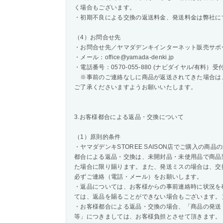
く場合もございます。
・初期不良による交換の返送料金、発送料金は弊社に
（4）お問合せ先
・お問合せ先／ヤマダデンキインターネット販売サポ
・メール：office@yamada-denki.jp
・電話番号：0570-055-880 (ナビダイヤル/有料）受付日
※事前のご連絡なしに商品が返送されてきた場合は
ご了承くださいますようお願いいたします。
3.お客様都合による返品・交換について
（1）原則的条件
・ヤマダデンキSTOREE SAISON店でご購入の
都合による返品・交換は、未開封品・未使用品で商品
た場合に限り賜ります。また、発送ミスの場合は、交
必ずご連絡（電話・メール）をお願いします。
・返品については、お客様からの事前連絡時に状況を
ては、返品を賜ることができない場合もございます。
・お客様都合による返品・交換の場合、「商品の発送
等」につきましては、お客様負担とさせて頂きます。