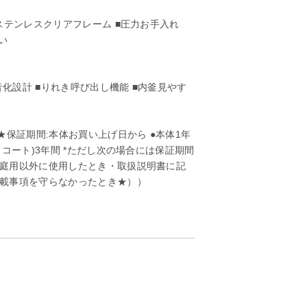
ステンレスクリアフレーム ■圧力お手入れ
い
音化設計 ■りれき呼び出し機能 ■内釜見やす
★保証期間:本体お買い上げ日から ●本体1年
コート)3年間 *ただし次の場合には保証期間
庭用以外に使用したとき・取扱説明書に記
載事項を守らなかったとき★））