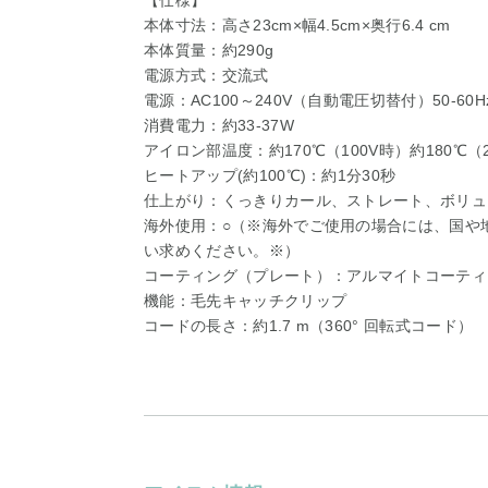
【仕様】
本体寸法：高さ23cm×幅4.5cm×奥行6.4 cm
本体質量：約290g
電源方式：交流式
電源：AC100～240V（自動電圧切替付）50-60H
消費電力：約33-37W
アイロン部温度：約170℃（100V時）約180℃（2
ヒートアップ(約100℃)：約1分30秒
仕上がり：くっきりカール、ストレート、ボリュ
海外使用：○（※海外でご使用の場合には、国や
い求めください。※）
コーティング（プレート）：アルマイトコーティ
機能：毛先キャッチクリップ
コードの長さ：約1.7 m（360° 回転式コード）