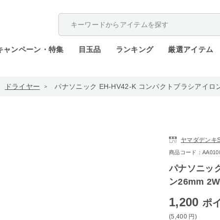
配送遅延が発生しております。
キャンペーン・特集
目玉品
ランキング
厳選アイテム
ドライヤー
パナソニック EH-HV42-K コンパクトブラシアイロン
ヤマダデンキST
商品コード：AA0108-
パナソニック
ン26mm 2
1,200
ポ
(5,400
円
)