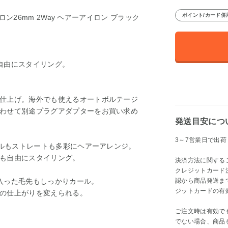
ポイント/カード併
ロン26mm 2Way ヘアーアイロン ブラック
自由にスタイリング。
仕上げ。海外でも使えるオートボルテージ
わせて別途プラグアダプターをお買い求め
発送目安につ
3～7営業日で出荷
ールもストレートも多彩にヘアーアレンジ。
も自由にスタイリング。
決済方法に関する
クレジットカード
入った毛先もしっかりカール。
認から商品発送ま
ジットカードの有
の仕上がりを変えられる。
ご注文時は有効で
でない場合、商品