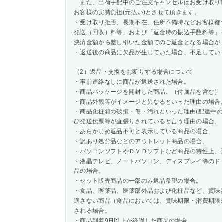
また、出荷手配中のご注文キャンセルはお受け取り
お客様の実費負担(元払い)とさせて頂きます。
・受け取り拒否、長期不在、住所不備時などお客様都
発送（回収）料等」および「返金時の振込手数料等」
決済金額から差し引いた金額でのご返金となる場合が
・返送後の商品に欠品が生じていた場合、不足してい
（2）返品・交換をお断りする場合について
・事前連絡なしに商品が返送された場合。
・商品パッケージを開封した商品。（付属品を含む）
・商品外観等がイメージと異なるといった理由の場合
・商品化粧箱の破損・傷・汚れといった理由(配達中
び発送伝票等が直張りされていると言う理由の場合。
・あらかじめ返品不可と表示している商品の場合。
・訳あり処分品などのアウトレット商品の場合。
・パソコンソフトやＤＶＤソフトなど商品の特性上、
・液晶テレビ、ノートパソコン、ディスプレイ等のド
品の場合。
・セット販売商品の一部のみ返品希望の場合。
・食品、医薬品、医薬部外品および化粧品など、賞味
適さない商品（食品においては、賞味期限・消費期限
される場合。
・商品到着9日以上が経過した商品の場合。