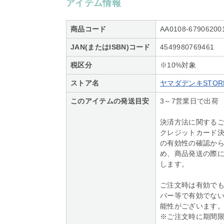
アイテム情報
商品コード
AA0108-67906200
JAN(またはISBN)コード
4549980769461
税区分
※10%対象
ストア名
ヤマダデンキSTORE
このアイテムの発送目安
3～7営業日で出荷
決済方法に関する
クレジットカード
の有効性の確認か
め、商品発送の際
します。
ご注文時は有効で
バー等で有効でな
能性がございます
※ご注文時に期間