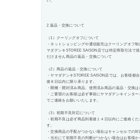
い。
2.返品・交換について
（1）クーリングオフについて
・ネットショッピングや通信販売はクーリングオフ制
マダデンキSTOREE SAISON店では特定商取引
だけません商品の返品・交換について
（2）商品の返品・交換について
・ヤマダデンキSTOREE SAISON店では、お客
後８日以内に限り承ります。
・開梱・開封済み商品、使用済み商品の返品・交換は
・ご要望のお客様は必ず事前にヤマダデンキインター
でご連絡をお願いいたします。
（3）初期不良対応について
・初期不良は必ず商品到着後１４日以内にご連絡くだ
す。
・交換商品の手配がつかない場合はキャンセルでの対
・当社にて初期不良の判断がつかない場合はお客様か