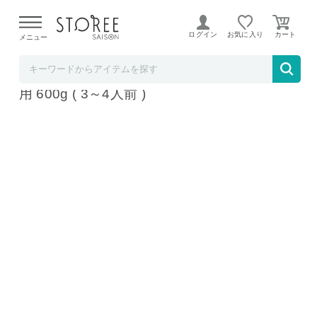
【熊本県での地震による影響について】
令和8年熊本地震に
よる配送遅延が発生しております。
ログイン
お気に入り
メニュー
丸邊藤井
松阪牛 A5 ウデミスジ すき焼き しゃぶしゃぶ
用 600g ( 3～4人前 )