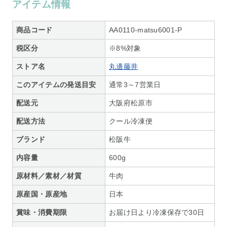
アイテム情報
商品コード
AA0110-matsu6001-P
税区分
※8%対象
ストア名
丸邊藤井
このアイテムの発送目安
通常3～7営業日
配送元
大阪府松原市
配送方法
クール冷凍便
ブランド
松阪牛
内容量
600g
原材料／素材／材質
牛肉
原産国・原産地
日本
賞味・消費期限
お届け日より冷凍保存で30日