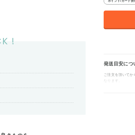
ポイント/カード併
K !
発送目安につ
ご注文を頂いてか
なります。