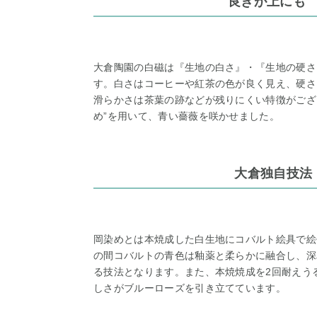
良きが上にも
大倉陶園の白磁は『生地の白さ』・『生地の硬さ
す。白さはコーヒーや紅茶の色が良く見え、硬さ
滑らかさは茶葉の跡などが残りにくい特徴がござ
め”を用いて、青い薔薇を咲かせました。
大倉独自技法
岡染めとは本焼成した白生地にコバルト絵具で絵
の間コバルトの青色は釉薬と柔らかに融合し、深
る技法となります。また、本焼焼成を2回耐えう
しさがブルーローズを引き立てています。