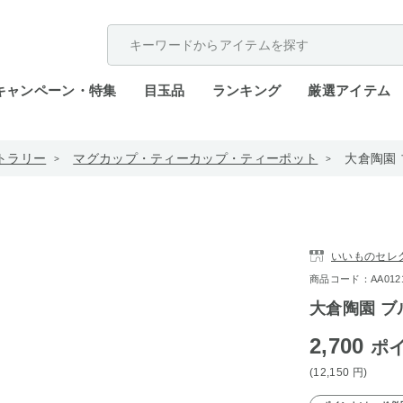
配送遅延が発生しております。
キャンペーン・特集
目玉品
ランキング
厳選アイテム
トラリー
マグカップ・ティーカップ・ティーポット
大倉陶園
いいものセレ
商品コード：AA0121-
大倉陶園 ブ
2,700
ポ
(12,150
円
)