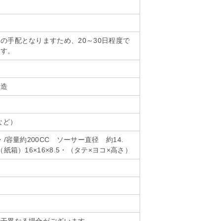
の手配となりますため、20～30日程度で
ます。
園
製造
など）
・/容量約200CC ソーサー直径 約14.
紙箱）16×16×8.5・（タテ×ヨコ×高さ）