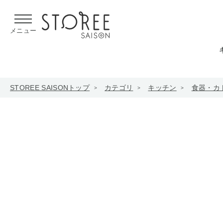
【熊本県での地震による影響について】
令和8年熊本地震による
メニュー
STOREE SAISONトップ
カテゴリ
キッチン
食器・カ