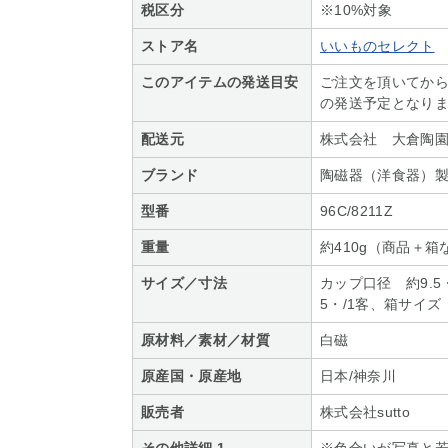
税区分
※10%対象
ストア名
いいものセレクト
このアイテムの発送目安
ご注文を頂いてから
の発送予定となり
配送元
株式会社 大倉陶
ブランド
陶磁器（洋食器）
型番
96C/8211Z
重量
約410g（商品＋箱
サイズ／寸法
カップ口径 約9.5
5・/1客、箱サイズ（
原材料／素材／材質
白磁
原産国・原産地
日本/神奈川
販売者
株式会社sutto