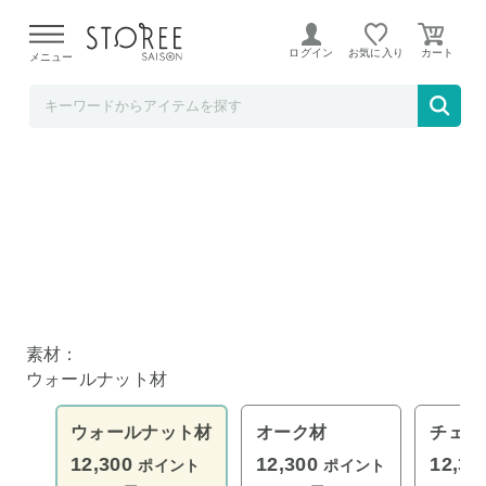
【熊本県での地震による影響について】
令和8年熊本地震に
よる配送遅延が発生しております。
ログイン
お気に入り
メニュー
いいものセレクト
ミラー サノ 42×126cm ウォールナット材
素材：
ウォールナット材
ウォールナット材
オーク材
チェリ
12,300
12,300
12,3
ポイント
ポイント