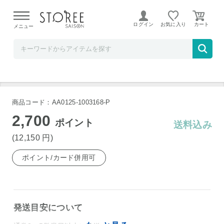
【熊本県での地震による影響について】
令和8年熊本地震に
よる配送遅延が発生しております。
ログイン
お気に入り
メニュー
横浜君嶋屋STOREESAISON店
久保田 萬寿 1800ml 日本酒
商品コード：AA0125-1003168-P
2,700
ポイント
送料込み
(12,150
円
)
ポイント/カード併用可
発送目安について