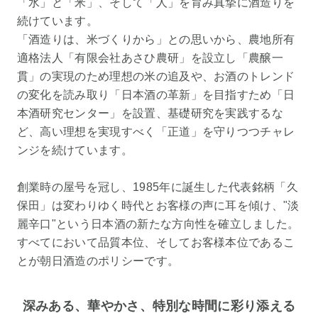
「水」と「米」、そして「人」を育み真摯に酒造りを
続けています。
「酒造りは、米づくりから」との思いから、農地所有
適格法人「有限会社あさひ農研」を設立し「農醸一
貫」の実現のため理想の米の追及や、お酒のトレンド
の変化を読み取り「日本酒の革新」を目指すため「日
本酒研究センター」を設置、基礎研究を実践するな
ど、高い理想を実現すべく「正道」を守りつつチャレ
ンジを続けています。
創業時の屋号を冠し、1985年に誕生した代表銘柄「久
保田」は変わりゆく時代とお客様の声に耳を傾け、"淡
麗辛口"という日本酒の新たな方向性を確立しました。
すべてにおいて品質本位、そしてお客様本位であるこ
とが朝日酒造のポリシーです。
深みある、華やかさ、特別な時間に彩り添える