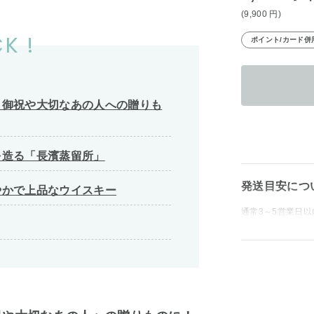
(9,900
円
)
K !
ポイント/カード併
！御祝や大切なあの人への贈りも
を造る「長濱蒸留所」
発送目安につ
やかで上品なウイスキー
通常3～5営業日以