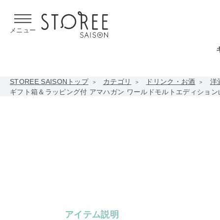
【熊本県での地震による影響について】
令和8年熊本地震による
メニュー
STOREE SAISONトップ
カテゴリ
ドリンク・お酒
洋
ギフト箱＆ラッピング付 アマハガン ワールドモルトエディション山桜 Yama
アイテム説明