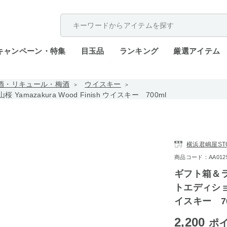
配送遅延が発生しております。
キャンペーン・特集
目玉品
ランキング
厳選アイテム
酒・リキュール・梅酒
ウイスキー
zakura Wood Finish ウイスキー 700ml
横浜君嶋屋STO
商品コード：AA0125-g
ギフト箱＆ラ
トエディション山
イスキー 70
2,200
ポ