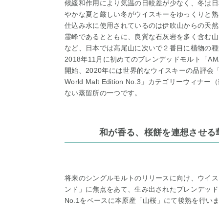
候緩和作用により気温の日較差が少なく、冬は日
やかな夏と厳しい冬がウイスキーをゆっくりと熟
仕込み水に使用されているのは伊吹山からの天然
霊峰であるとともに、良質な石灰岩を多く含む山
など、日本では高尾山に次いで２番目に植物の種
2018年11月に初めてのブレンデッドモルト「AMAHAGAN
開始、2020年には世界的なウイスキーの品評会「Worl
World Malt Edition No.3」カテゴリ
ない蒸留所の一つです。
和が香る、桜餅を連想させる
将来のシングルモルトのリリースに向け、ウイス
ンド」に焦点をあて、生み出されたブレンデッドモルト
No.1をベースに本原産「山桜」にて後熟を行い