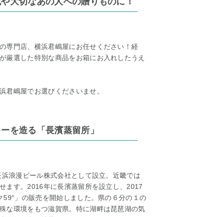
祝や大切なあの人への贈りものに！
の専門店、横浜君嶋屋にお任せください！経
が厳選した特別な商品をお箱にお入れしたうえ
浜君嶋屋でお選びくださいませ。
キーを造る「長濱蒸留所」
に長浜浪漫ビール株式会社として設立。近畿では
ます。2016年に長濱蒸留所を設立し、2017
ク59°」の販売を開始しました。県の６分の１の
殊な環境をもつ滋賀県。特に湖畔は琵琶湖の気