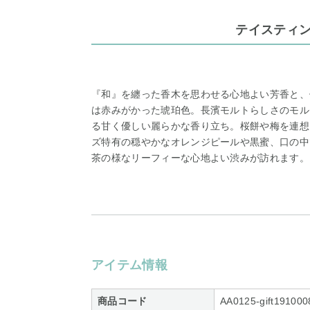
テイスティ
『和』を纏った香木を思わせる心地よい芳香と、優し
は赤みがかった琥珀色。長濱モルトらしさのモル
る甘く優しい麗らかな香り立ち。桜餅や梅を連想
ズ特有の穏やかなオレンジピールや黒蜜、口の中
茶の様なリーフィーな心地よい渋みが訪れます。
アイテム情報
商品コード
AA0125-gift191000