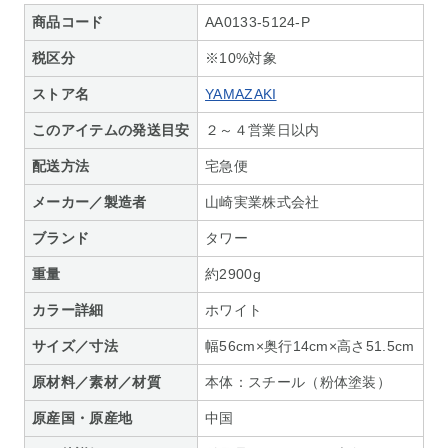
商品コード
AA0133-5124-P
税区分
※10%対象
ストア名
YAMAZAKI
このアイテムの発送目安
２～４営業日以内
配送方法
宅急便
メーカー／製造者
山崎実業株式会社
ブランド
タワー
重量
約2900g
カラー詳細
ホワイト
サイズ／寸法
幅56cm×奥行14cm×高さ51.5cm
原材料／素材／材質
本体：スチール（粉体塗装）
原産国・原産地
中国