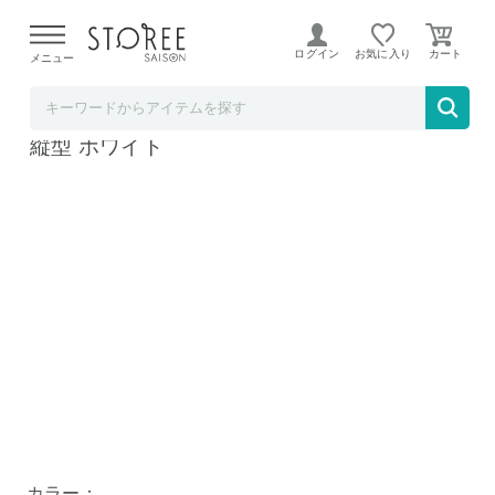
【熊本県での地震による影響について】
令和8年熊本地震に
よる配送遅延が発生しております。
ログイン
お気に入り
メニュー
YAMAZAKI
tower キッチン自立式スチールパネル タワー
縦型 ホワイト
カラー：