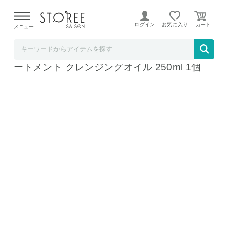
【熊本県での地震による影響について】
令和8年熊本地震に
よる配送遅延が発生しております。
ログイン
お気に入り
メニュー
コスメデネット
SK-2 SK-II エスケーツー フェイシャル トリ
ートメント クレンジングオイル 250ml 1個