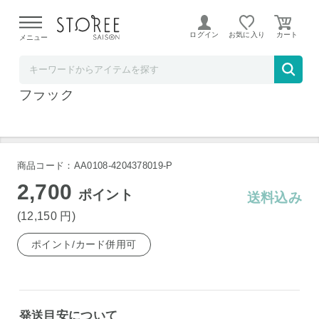
【熊本県での地震による影響について】
令和8年熊本地震に
よる配送遅延が発生しております。
ログイン
お気に入り
メニュー
ヤマダデンキSTOREE SAISON店
ブラザー 純正トナーカートリッジ TN-293BK
ブラック
商品コード：AA0108-4204378019-P
2,700
ポイント
送料込み
(12,150
円
)
ポイント/カード併用可
発送目安について