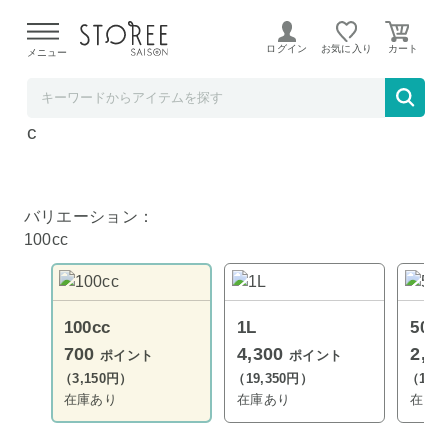
【熊本県での地震による影響について】
令和8年熊本地震に
よる配送遅延が発生しております。
ログイン
お気に入り
メニュー
TOKUTOKUNET
フローラ ニオイノンノ 純植物性消臭液 100c
c
バリエーション：
100cc
100cc
1L
500c
700
4,300
2,4
ポイント
ポイント
（3,150円）
（19,350円）
（10,
在庫あり
在庫あり
在庫