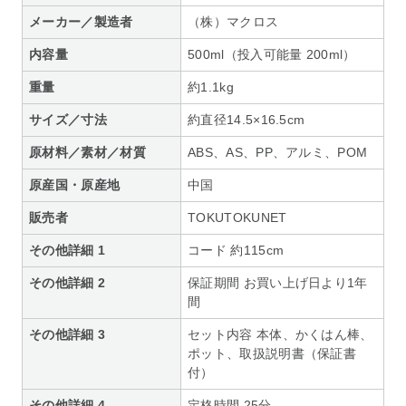
メーカー／製造者
（株）マクロス
内容量
500ml（投入可能量 200ml）
重量
約1.1kg
サイズ／寸法
約直径14.5×16.5cm
原材料／素材／材質
ABS、AS、PP、アルミ、POM
原産国・原産地
中国
販売者
TOKUTOKUNET
その他詳細 1
コード 約115cm
その他詳細 2
保証期間 お買い上げ日より1年
間
その他詳細 3
セット内容 本体、かくはん棒、
ポット、取扱説明書（保証書
付）
その他詳細 4
定格時間 25分