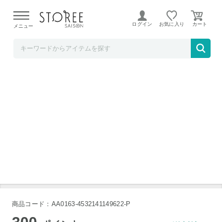
【熊本県での地震による影響について】
令和8年熊本地震に
よる配送遅延が発生しております。
ログイン
お気に入り
メニュー
TOKUTOKUNET
キープス EMSマシンパッド MEF-49
商品コード：AA0163-4532141149622-P