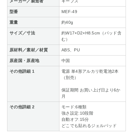
メーカー／製造者
キープス
型番
MEF-49
重量
約40g
サイズ／寸法
約W17×D2×H8.5cm（パッド含
む）
原材料／素材／材質
ABS、PU
原産国・原産地
中国
その他詳細 1
電源 単4形アルカリ乾電池2本
（別売）
保証期間 お買い上げ日より6か
月
その他詳細 2
モード:6種類
強さ設定:10段階
自動オフ:15分
どこでも貼れるジェルパッド