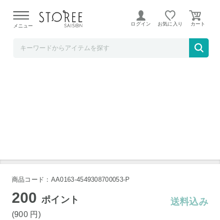
【熊本県での地震による影響について】
令和8年熊本地震に
よる配送遅延が発生しております。
ログイン
お気に入り
メニュー
TOKUTOKUNET
冷凍ごはん容器 大盛り1個
商品コード：AA0163-4549308700053-P
200
ポイント
送料込み
(900
円
)