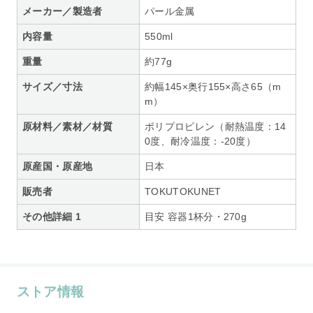
メーカー／製造者
パール金属
内容量
550ml
重量
約77g
サイズ／寸法
約幅145×奥行155×高さ65（m
m）
原材料／素材／材質
ポリプロピレン（耐熱温度：14
0度、耐冷温度：-20度）
原産国・原産地
日本
販売者
TOKUTOKUNET
その他詳細 1
目安 容器1杯分・270g
ストア情報